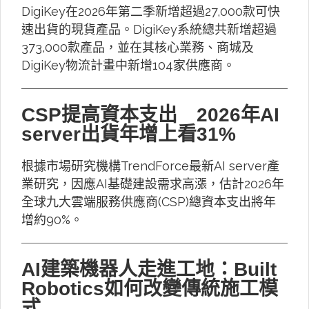
DigiKey在2026年第二季新增超過27,000款可快
速出貨的現貨產品。DigiKey系統總共新增超過
373,000款產品，並在其核心業務、商城及
DigiKey物流計畫中新增104家供應商。
CSP提高資本支出 2026年AI
server出貨年增上看31%
根據市場研究機構TrendForce最新AI server產
業研究，因應AI基礎建設需求高漲，估計2026年
全球九大雲端服務供應商(CSP)總資本支出將年
增約90%。
AI建築機器人走進工地：Built
Robotics如何改變傳統施工模
式