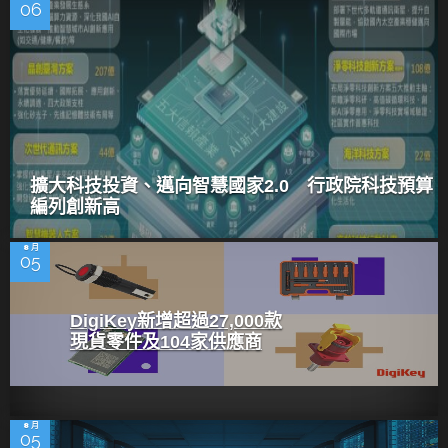
06
擴大科技投資、邁向智慧國家2.0 行政院科技預算
編列創新高
8 月
05
DigiKey新增超過27,000款
現貨零件及104家供應商
8 月
05