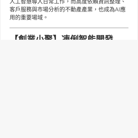
人工智慧導入日常工作，而高度依賴資訊整理、
客戶服務與市場分析的不動產產業，也成為AI應
用的重要場域。
【創業小聚】凍俐智能開發
「給手冊就會動」的工業級AI
Agent
凍俐智能提出了「賦能」的概念，不要求企業放
棄舊系統，而是透過「AI Agent」直接對既有系
統進行賦能。
台灣無人機產業如何跨越系統
整合、驗測與量產挑戰？
MakerPRO的線上社群交流會邀請到擁有21年無