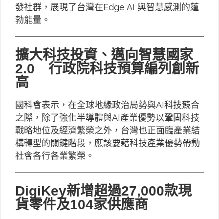
發社群，展現了台灣在Edge AI 與智慧感測的蓬
勃能量。
擴大科技投資、邁向智慧國家
2.0 行政院科技預算編列創新
高
國科會表示，在全球地緣政治局勢與AI科技競合
之際，除了強化半導體與AI產業優勢以鞏固科技
戰略地位及經濟繁榮之外，台灣也正面臨產業結
構轉型的關鍵階段，應該要藉科技產業優勢帶動
社會各行各業繁榮。
DigiKey新增超過27,000款現
貨零件及104家供應商