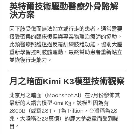
英特爾技術驅動醫療外骨骼解
決方案
因下肢受傷而無法站立或行走的患者，通常需要
接受密集的臨床復健與專業物理治療師的協助。
此類醫療照護透過反覆訓練肢體功能，協助大腦
重新學習控制肢體運動，最終幫助患者重新站立
並恢復行走能力。
月之暗面Kimi K3模型技術觀察
北京月之暗面（Moonshot AI）在7月份發佈其
最新的大語言模型Kimi K3，該模型因為有
2800B（或寫2.8T，T為Trillion，台灣稱為2.8
兆，大陸稱為2.8萬億）的龐大參數量而受到矚
目。