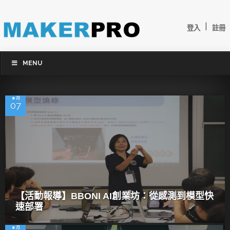
|
登入
註冊
MENU
8 月
07
【活動報導】BBONI AI創業坊：從感測到模型快
速部署
8 月