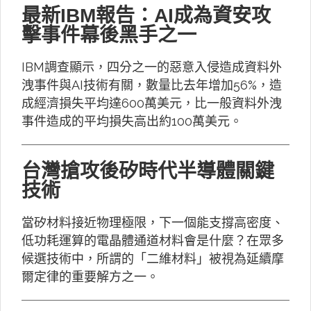
最新IBM報告：AI成為資安攻
擊事件幕後黑手之一
IBM調查顯示，四分之一的惡意入侵造成資料外
洩事件與AI技術有關，數量比去年增加56%，造
成經濟損失平均達600萬美元，比一般資料外洩
事件造成的平均損失高出約100萬美元。
台灣搶攻後矽時代半導體關鍵
技術
當矽材料接近物理極限，下一個能支撐高密度、
低功耗運算的電晶體通道材料會是什麼？在眾多
候選技術中，所謂的「二維材料」被視為延續摩
爾定律的重要解方之一。