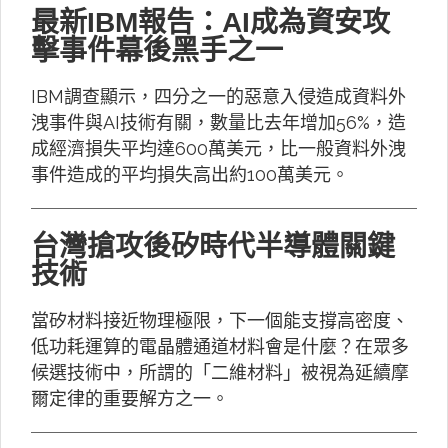
最新IBM報告：AI成為資安攻
擊事件幕後黑手之一
IBM調查顯示，四分之一的惡意入侵造成資料外
洩事件與AI技術有關，數量比去年增加56%，造
成經濟損失平均達600萬美元，比一般資料外洩
事件造成的平均損失高出約100萬美元。
台灣搶攻後矽時代半導體關鍵
技術
當矽材料接近物理極限，下一個能支撐高密度、
低功耗運算的電晶體通道材料會是什麼？在眾多
候選技術中，所謂的「二維材料」被視為延續摩
爾定律的重要解方之一。