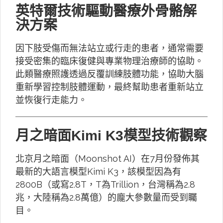
英特爾技術驅動醫療外骨骼解
決方案
因下肢受傷而無法站立或行走的患者，通常需要
接受密集的臨床復健與專業物理治療師的協助。
此類醫療照護透過反覆訓練肢體功能，協助大腦
重新學習控制肢體運動，最終幫助患者重新站立
並恢復行走能力。
月之暗面Kimi K3模型技術觀察
北京月之暗面（Moonshot AI）在7月份發佈其
最新的大語言模型Kimi K3，該模型因為有
2800B（或寫2.8T，T為Trillion，台灣稱為2.8
兆，大陸稱為2.8萬億）的龐大參數量而受到矚
目。