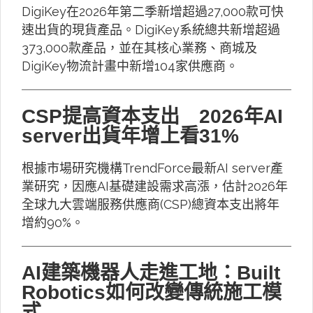
DigiKey在2026年第二季新增超過27,000款可快
速出貨的現貨產品。DigiKey系統總共新增超過
373,000款產品，並在其核心業務、商城及
DigiKey物流計畫中新增104家供應商。
CSP提高資本支出 2026年AI
server出貨年增上看31%
根據市場研究機構TrendForce最新AI server產
業研究，因應AI基礎建設需求高漲，估計2026年
全球九大雲端服務供應商(CSP)總資本支出將年
增約90%。
AI建築機器人走進工地：Built
Robotics如何改變傳統施工模
式