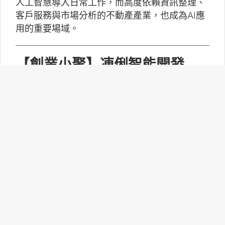
人工智慧導入日常工作，而高度依賴資訊整理、
客戶服務與市場分析的不動產產業，也成為AI應
用的重要場域。
【創業小聚】凍俐智能開發
「給手冊就會動」的工業級AI
Agent
凍俐智能提出了「賦能」的概念，不要求企業放
棄舊系統，而是透過「AI Agent」直接對既有系
統進行賦能。
台灣無人機產業如何跨越系統
整合、驗測與量產挑戰？
MakerPRO的線上社群交流會邀請到擁有21年無