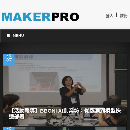
|
登入
註冊
MENU
8 月
07
【活動報導】BBONI AI創業坊：從感測到模型快
速部署
8 月