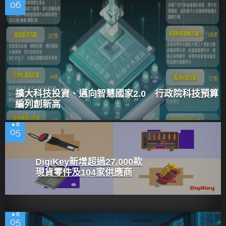
06
擴大科技投資、邁向智慧國家2.0 行政院科技預算
編列創新高
8 月
05
DigiKey新增超過27,000款
現貨零件及104家供應商
8 月
05