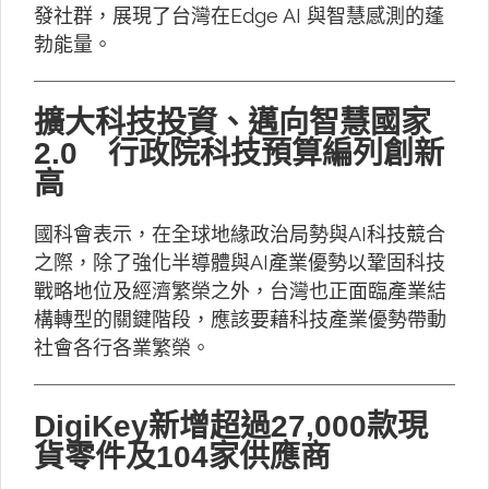
發社群，展現了台灣在Edge AI 與智慧感測的蓬
勃能量。
擴大科技投資、邁向智慧國家
2.0 行政院科技預算編列創新
高
國科會表示，在全球地緣政治局勢與AI科技競合
之際，除了強化半導體與AI產業優勢以鞏固科技
戰略地位及經濟繁榮之外，台灣也正面臨產業結
構轉型的關鍵階段，應該要藉科技產業優勢帶動
社會各行各業繁榮。
DigiKey新增超過27,000款現
貨零件及104家供應商