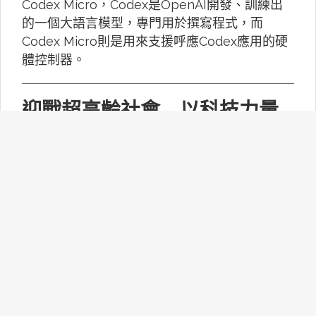
Codex Micro，Codex是OpenAI開發、訓練出
的一個大語言模型，專門用於撰寫程式，而
Codex Micro則是用來支援呼應Codex應用的硬
體控制器。
迎戰超高齡社會 以科技力量
建構共好共融新願景
行政院推動「高齡科技產業行動計畫」兩年多
來，由國科會統籌，結合跨部會資源，從科技研
發、場域驗證到服務應用，推動高齡科技真正融
入生活。
提升購屋效率與體驗 日本房
仲業導入「AI＋真人」新模式