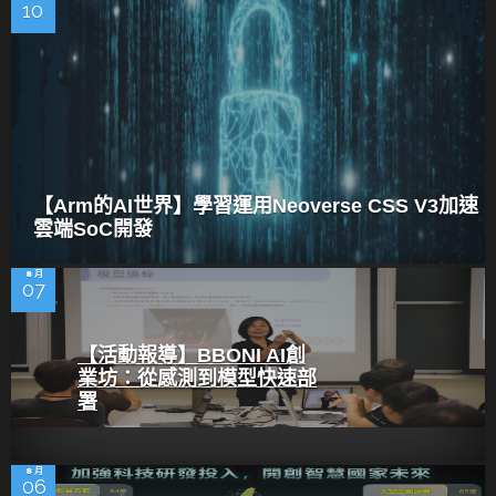
10
【Arm的AI世界】學習運用Neoverse CSS V3加速
雲端SoC開發
8 月
07
【活動報導】BBONI AI創
業坊：從感測到模型快速部
署
8 月
06