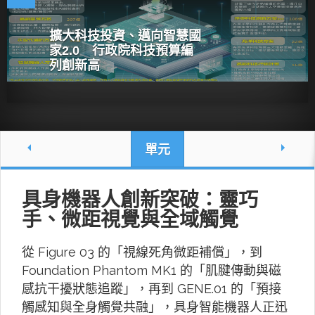
擴大科技投資、邁向智慧國
家2.0 行政院科技預算編
列創新高
單元
具身機器人創新突破：靈巧
手、微距視覺與全域觸覺
從 Figure 03 的「視線死角微距補償」，到
Foundation Phantom MK1 的「肌腱傳動與磁
感抗干擾狀態追蹤」，再到 GENE.01 的「預接
觸感知與全身觸覺共融」，具身智能機器人正迅