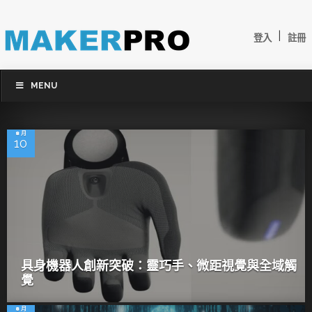
|
登入
註冊
MENU
8 月
10
具身機器人創新突破：靈巧手、微距視覺與全域觸
覺
8 月