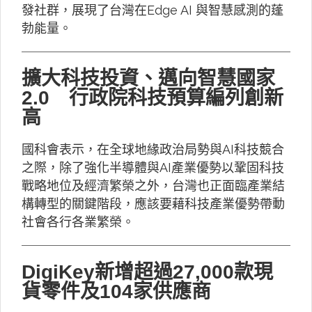
發社群，展現了台灣在Edge AI 與智慧感測的蓬
勃能量。
擴大科技投資、邁向智慧國家
2.0 行政院科技預算編列創新
高
國科會表示，在全球地緣政治局勢與AI科技競合
之際，除了強化半導體與AI產業優勢以鞏固科技
戰略地位及經濟繁榮之外，台灣也正面臨產業結
構轉型的關鍵階段，應該要藉科技產業優勢帶動
社會各行各業繁榮。
DigiKey新增超過27,000款現
貨零件及104家供應商