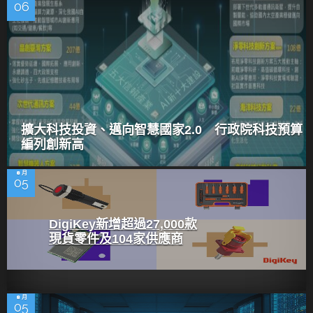
06
擴大科技投資、邁向智慧國家2.0 行政院科技預算
編列創新高
8 月
05
DigiKey新增超過27,000款
現貨零件及104家供應商
8 月
05