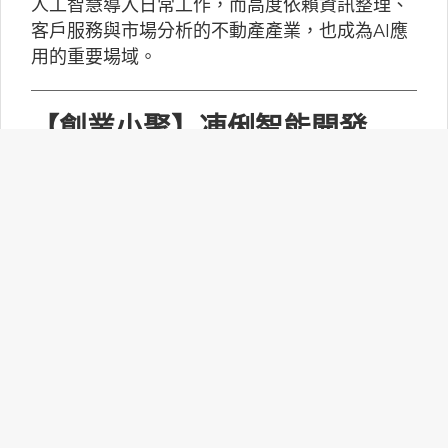
人工智慧導入日常工作，而高度依賴資訊整理、
客戶服務與市場分析的不動產產業，也成為AI應
用的重要場域。
【創業小聚】凍俐智能開發
「給手冊就會動」的工業級AI
Agent
凍俐智能提出了「賦能」的概念，不要求企業放
棄舊系統，而是透過「AI Agent」直接對既有系
統進行賦能。
台灣無人機產業如何跨越系統
整合、驗測與量產挑戰？
MakerPRO的線上社群交流會邀請到擁有21年無