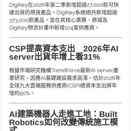
DigiKey在2026年第二季新增超過27,000款可快
速出貨的現貨產品。DigiKey系統總共新增超過
373,000款產品，並在其核心業務、商城及
DigiKey物流計畫中新增104家供應商。
CSP提高資本支出 2026年AI
server出貨年增上看31%
根據市場研究機構TrendForce最新AI server產
業研究，因應AI基礎建設需求高漲，估計2026年
全球九大雲端服務供應商(CSP)總資本支出將年
增約90%。
AI建築機器人走進工地：Built
Robotics如何改變傳統施工模
式