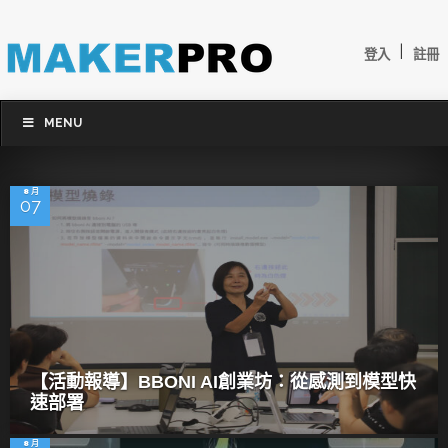
|
登入
註冊
MENU
8 月
07
【活動報導】BBONI AI創業坊：從感測到模型快
速部署
8 月