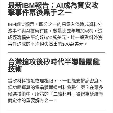
最新IBM報告：AI成為資安攻
擊事件幕後黑手之一
IBM調查顯示，四分之一的惡意入侵造成資料外
洩事件與AI技術有關，數量比去年增加56%，造
成經濟損失平均達600萬美元，比一般資料外洩
事件造成的平均損失高出約100萬美元。
台灣搶攻後矽時代半導體關鍵
技術
當矽材料接近物理極限，下一個能支撐高密度、
低功耗運算的電晶體通道材料會是什麼？在眾多
候選技術中，所謂的「二維材料」被視為延續摩
爾定律的重要解方之一。