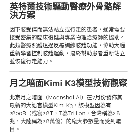
英特爾技術驅動醫療外骨骼解
決方案
因下肢受傷而無法站立或行走的患者，通常需要
接受密集的臨床復健與專業物理治療師的協助。
此類醫療照護透過反覆訓練肢體功能，協助大腦
重新學習控制肢體運動，最終幫助患者重新站立
並恢復行走能力。
月之暗面Kimi K3模型技術觀察
北京月之暗面（Moonshot AI）在7月份發佈其
最新的大語言模型Kimi K3，該模型因為有
2800B（或寫2.8T，T為Trillion，台灣稱為2.8
兆，大陸稱為2.8萬億）的龐大參數量而受到矚
目。