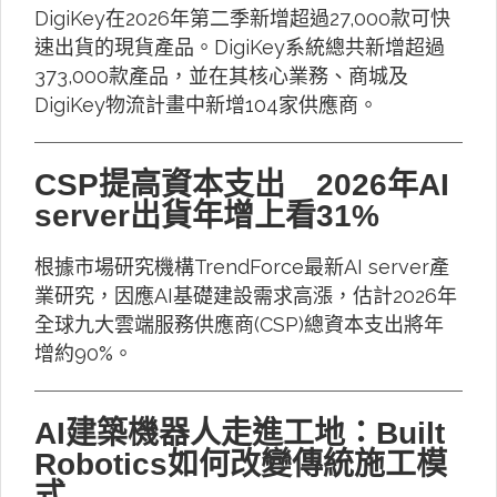
DigiKey在2026年第二季新增超過27,000款可快
速出貨的現貨產品。DigiKey系統總共新增超過
373,000款產品，並在其核心業務、商城及
DigiKey物流計畫中新增104家供應商。
CSP提高資本支出 2026年AI
server出貨年增上看31%
根據市場研究機構TrendForce最新AI server產
業研究，因應AI基礎建設需求高漲，估計2026年
全球九大雲端服務供應商(CSP)總資本支出將年
增約90%。
AI建築機器人走進工地：Built
Robotics如何改變傳統施工模
式