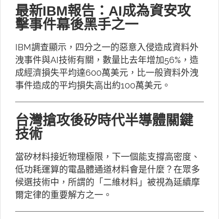
最新IBM報告：AI成為資安攻
擊事件幕後黑手之一
IBM調查顯示，四分之一的惡意入侵造成資料外
洩事件與AI技術有關，數量比去年增加56%，造
成經濟損失平均達600萬美元，比一般資料外洩
事件造成的平均損失高出約100萬美元。
台灣搶攻後矽時代半導體關鍵
技術
當矽材料接近物理極限，下一個能支撐高密度、
低功耗運算的電晶體通道材料會是什麼？在眾多
候選技術中，所謂的「二維材料」被視為延續摩
爾定律的重要解方之一。