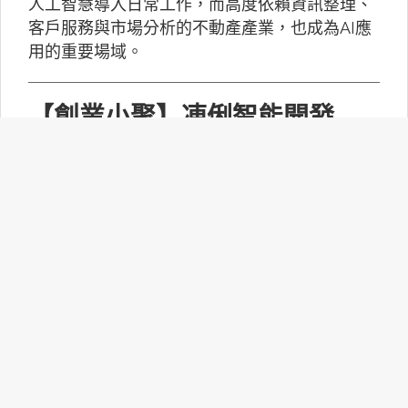
人工智慧導入日常工作，而高度依賴資訊整理、
客戶服務與市場分析的不動產產業，也成為AI應
用的重要場域。
【創業小聚】凍俐智能開發
「給手冊就會動」的工業級AI
Agent
凍俐智能提出了「賦能」的概念，不要求企業放
棄舊系統，而是透過「AI Agent」直接對既有系
統進行賦能。
台灣無人機產業如何跨越系統
整合、驗測與量產挑戰？
MakerPRO的線上社群交流會邀請到擁有21年無