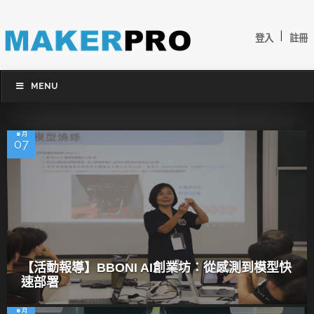
|
登入
註冊
MENU
8 月
07
【活動報導】BBONI AI創業坊：從感測到模型快
速部署
8 月