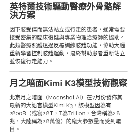
英特爾技術驅動醫療外骨骼解
決方案
因下肢受傷而無法站立或行走的患者，通常需要
接受密集的臨床復健與專業物理治療師的協助。
此類醫療照護透過反覆訓練肢體功能，協助大腦
重新學習控制肢體運動，最終幫助患者重新站立
並恢復行走能力。
月之暗面Kimi K3模型技術觀察
北京月之暗面（Moonshot AI）在7月份發佈其
最新的大語言模型Kimi K3，該模型因為有
2800B（或寫2.8T，T為Trillion，台灣稱為2.8
兆，大陸稱為2.8萬億）的龐大參數量而受到矚
目。