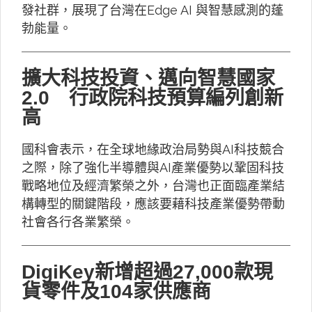
發社群，展現了台灣在Edge AI 與智慧感測的蓬
勃能量。
擴大科技投資、邁向智慧國家
2.0 行政院科技預算編列創新
高
國科會表示，在全球地緣政治局勢與AI科技競合
之際，除了強化半導體與AI產業優勢以鞏固科技
戰略地位及經濟繁榮之外，台灣也正面臨產業結
構轉型的關鍵階段，應該要藉科技產業優勢帶動
社會各行各業繁榮。
DigiKey新增超過27,000款現
貨零件及104家供應商