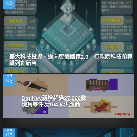
06
擴大科技投資、邁向智慧國家2.0 行政院科技預算
編列創新高
8 月
05
DigiKey新增超過27,000款
現貨零件及104家供應商
8 月
05