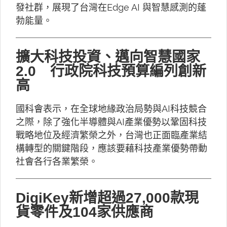
發社群，展現了台灣在Edge AI 與智慧感測的蓬
勃能量。
擴大科技投資、邁向智慧國家
2.0 行政院科技預算編列創新
高
國科會表示，在全球地緣政治局勢與AI科技競合
之際，除了強化半導體與AI產業優勢以鞏固科技
戰略地位及經濟繁榮之外，台灣也正面臨產業結
構轉型的關鍵階段，應該要藉科技產業優勢帶動
社會各行各業繁榮。
DigiKey新增超過27,000款現
貨零件及104家供應商