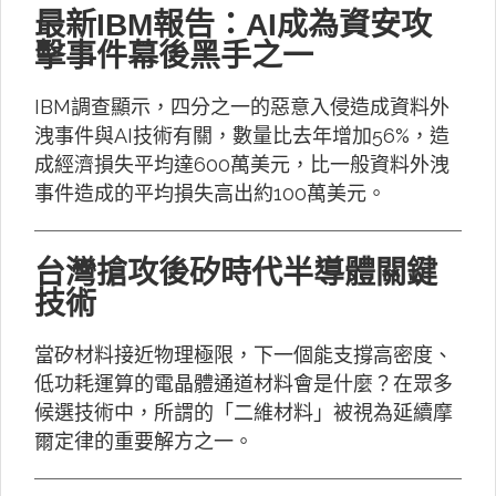
最新IBM報告：AI成為資安攻
擊事件幕後黑手之一
IBM調查顯示，四分之一的惡意入侵造成資料外
洩事件與AI技術有關，數量比去年增加56%，造
成經濟損失平均達600萬美元，比一般資料外洩
事件造成的平均損失高出約100萬美元。
台灣搶攻後矽時代半導體關鍵
技術
當矽材料接近物理極限，下一個能支撐高密度、
低功耗運算的電晶體通道材料會是什麼？在眾多
候選技術中，所謂的「二維材料」被視為延續摩
爾定律的重要解方之一。