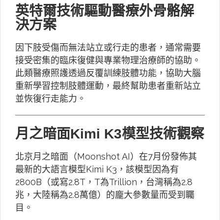
英特爾技術驅動醫療外骨骼解
決方案
因下肢受傷而無法站立或行走的患者，通常需要
接受密集的臨床復健與專業物理治療師的協助。
此類醫療照護透過反覆訓練肢體功能，協助大腦
重新學習控制肢體運動，最終幫助患者重新站立
並恢復行走能力。
月之暗面Kimi K3模型技術觀察
北京月之暗面（Moonshot AI）在7月份發佈其
最新的大語言模型Kimi K3，該模型因為有
2800B（或寫2.8T，T為Trillion，台灣稱為2.8
兆，大陸稱為2.8萬億）的龐大參數量而受到矚
目。