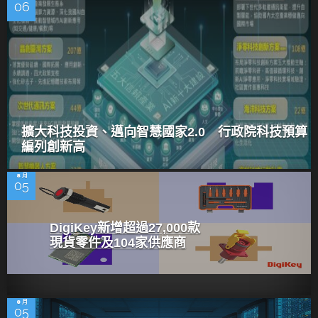
06
擴大科技投資、邁向智慧國家2.0 行政院科技預算
編列創新高
8 月
05
DigiKey新增超過27,000款
現貨零件及104家供應商
8 月
05