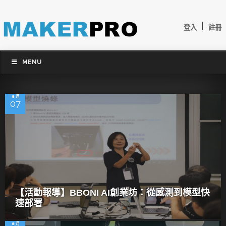
|
登入
註冊
MENU
8 月
07
【活動報導】BBONI AI創業坊：從感測到模型快
速部署
8 月