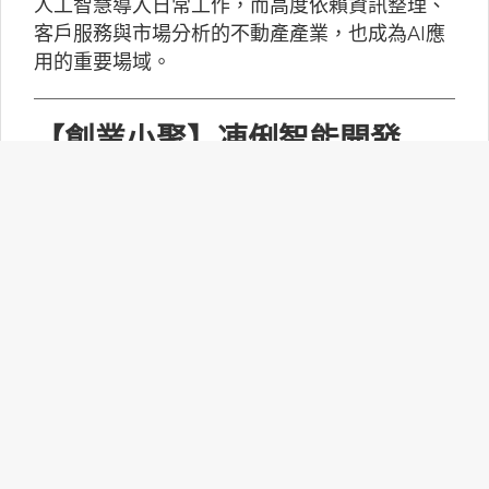
人工智慧導入日常工作，而高度依賴資訊整理、
客戶服務與市場分析的不動產產業，也成為AI應
用的重要場域。
【創業小聚】凍俐智能開發
「給手冊就會動」的工業級AI
Agent
凍俐智能提出了「賦能」的概念，不要求企業放
棄舊系統，而是透過「AI Agent」直接對既有系
統進行賦能。
台灣無人機產業如何跨越系統
整合、驗測與量產挑戰？
MakerPRO的線上社群交流會邀請到擁有21年無