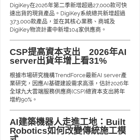
DigiKey在2026年第二季新增超過27,000款可快
速出貨的現貨產品。DigiKey系統總共新增超過
373,000款產品，並在其核心業務、商城及
DigiKey物流計畫中新增104家供應商。
CSP提高資本支出 2026年AI
server出貨年增上看31%
根據市場研究機構TrendForce最新AI server產
業研究，因應AI基礎建設需求高漲，估計2026年
全球九大雲端服務供應商(CSP)總資本支出將年
增約90%。
AI建築機器人走進工地：Built
Robotics如何改變傳統施工模
式