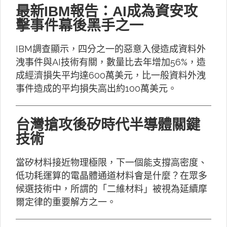
最新IBM報告：AI成為資安攻
擊事件幕後黑手之一
IBM調查顯示，四分之一的惡意入侵造成資料外
洩事件與AI技術有關，數量比去年增加56%，造
成經濟損失平均達600萬美元，比一般資料外洩
事件造成的平均損失高出約100萬美元。
台灣搶攻後矽時代半導體關鍵
技術
當矽材料接近物理極限，下一個能支撐高密度、
低功耗運算的電晶體通道材料會是什麼？在眾多
候選技術中，所謂的「二維材料」被視為延續摩
爾定律的重要解方之一。