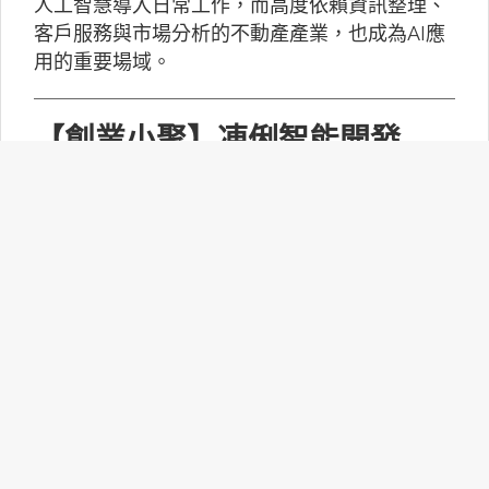
人工智慧導入日常工作，而高度依賴資訊整理、
客戶服務與市場分析的不動產產業，也成為AI應
用的重要場域。
【創業小聚】凍俐智能開發
「給手冊就會動」的工業級AI
Agent
凍俐智能提出了「賦能」的概念，不要求企業放
棄舊系統，而是透過「AI Agent」直接對既有系
統進行賦能。
台灣無人機產業如何跨越系統
整合、驗測與量產挑戰？
MakerPRO的線上社群交流會邀請到擁有21年無