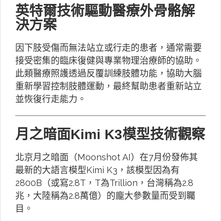
英特爾技術驅動醫療外骨骼解
決方案
因下肢受傷而無法站立或行走的患者，通常需要
接受密集的臨床復健與專業物理治療師的協助。
此類醫療照護透過反覆訓練肢體功能，協助大腦
重新學習控制肢體運動，最終幫助患者重新站立
並恢復行走能力。
月之暗面Kimi K3模型技術觀察
北京月之暗面（Moonshot AI）在7月份發佈其
最新的大語言模型Kimi K3，該模型因為有
2800B（或寫2.8T，T為Trillion，台灣稱為2.8
兆，大陸稱為2.8萬億）的龐大參數量而受到矚
目。