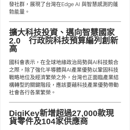
發社群，展現了台灣在Edge AI 與智慧感測的蓬
勃能量。
擴大科技投資、邁向智慧國家
2.0 行政院科技預算編列創新
高
國科會表示，在全球地緣政治局勢與AI科技競合
之際，除了強化半導體與AI產業優勢以鞏固科技
戰略地位及經濟繁榮之外，台灣也正面臨產業結
構轉型的關鍵階段，應該要藉科技產業優勢帶動
社會各行各業繁榮。
DigiKey新增超過27,000款現
貨零件及104家供應商