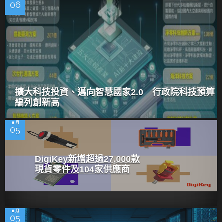
06
擴大科技投資、邁向智慧國家2.0 行政院科技預算
編列創新高
8 月
05
DigiKey新增超過27,000款
現貨零件及104家供應商
8 月
05