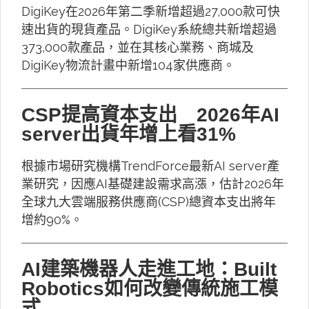
DigiKey在2026年第二季新增超過27,000款可快
速出貨的現貨產品。DigiKey系統總共新增超過
373,000款產品，並在其核心業務、商城及
DigiKey物流計畫中新增104家供應商。
CSP提高資本支出 2026年AI
server出貨年增上看31%
根據市場研究機構TrendForce最新AI server產
業研究，因應AI基礎建設需求高漲，估計2026年
全球九大雲端服務供應商(CSP)總資本支出將年
增約90%。
AI建築機器人走進工地：Built
Robotics如何改變傳統施工模
式