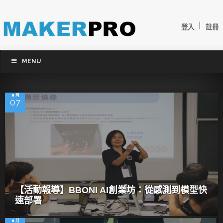
|
登入
註冊
MENU
8 月
07
【活動報導】BBONI AI創業坊：從感測到模型快
速部署
8 月