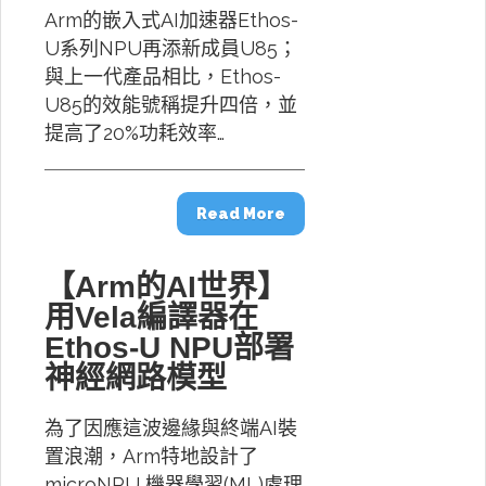
Arm的嵌入式AI加速器Ethos-
U系列NPU再添新成員U85；
與上一代產品相比，Ethos-
U85的效能號稱提升四倍，並
提高了20%功耗效率…
Read More
【Arm的AI世界】
用Vela編譯器在
Ethos-U NPU部署
神經網路模型
為了因應這波邊緣與終端AI裝
置浪潮，Arm特地設計了
microNPU 機器學習(ML)處理