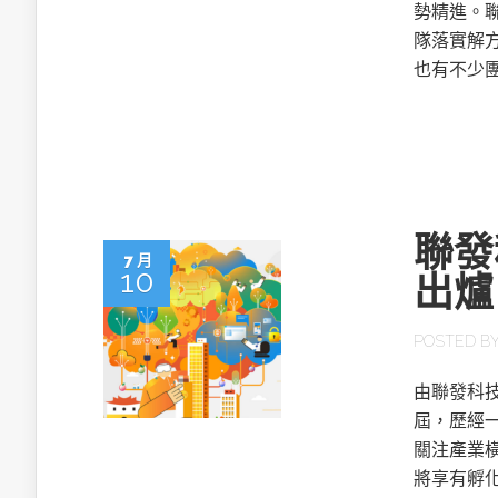
英特爾技術驅
勢精進。
隊落實解
也有不少
推探OpenAI Codex Micro專屬
制器
聯發
7 月
10
出爐
以3D感知開
POSTED B
OpenVIN
由聯發科技
屆，歷經一
關注產業
將享有孵