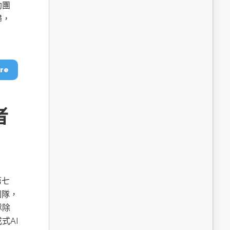
dge AI機器
OpenVINO×ExecuTorch：解鎖英特爾架構AI PC模型
助團
推論效能新境界
歸，
re
者
成為驅動智慧機
讓生成式AI應用在Intel架構系統本地端高效率運作
的訣竅
第七
團隊，
隊除
式AI