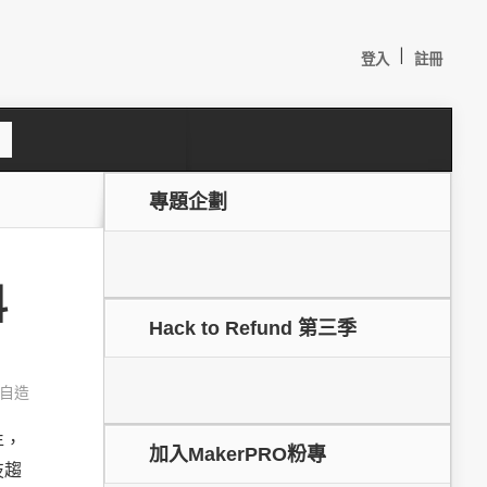
|
登入
註冊
S
e
a
c
專題企劃
h
科
Hack to Refund 第三季
自造
較：
年，
加入MakerPRO粉專
技趨