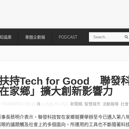
S
知識庫
專題企劃報
PODCAST
e
a
r
r
c
h
持Tech for Good 聯發
在家鄉」擴大創新影響力
Y
MAKERPRO
ON 12 月 2, 2025 IN
AIGC
,
新聞稿
,
智慧城市
,
活動報導
,
社會
技
AI走向實體世界 安森美70億美
「公升級」Agentic AI方案比
董事長蔡明介表示，聯發科技智在家鄉競賽舉辦至今已邁入第八
元收購Synaptics布局邊緣智慧平
Apple、NVIDIA、AMD
台
著眼的議題觸及社會上的多個面向，所運用的工具也不斷隨著科