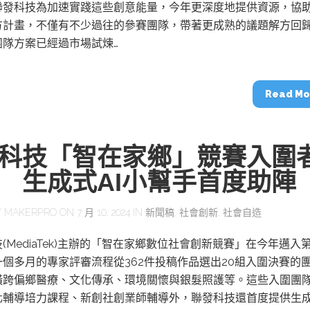
動醫療外骨骼解決方案
【活動報導】Intel攜手生態系夥伴分享E
聯發科技為加速實踐這些創意能量，今年更深度地提供資源，協
人應用部署實戰經驗
方計畫，不僅有不少過往的參賽團隊，帶著更成熟的議題解方回
團隊方案已經過市場試煉…
Read Mo
控
創客開發板AI加速晶片觀察
TensorFlow vs. PyTorch：AI框架
科技「智在家鄉」競賽入圍
之戰，誰是最佳選擇？
 生成式AI小幫手首度助陣
啟智慧機器人新時代：從深度相機到
Y
MAKERPRO
ON 7 月 10, 2024 IN
新聞稿
,
社會創新
,
社會自造
O的邊緣智慧革命
AI Agent時代來臨：看邊緣AI如何
器人的關鍵
(MediaTek)主辦的「智在家鄉數位社會創新競賽」在今年邁入
個多月的專家評審流程從362件投稿作品選出20組入圍決賽的
橫跨偏鄉醫療、文化傳承、環境關懷與銀髮照護等。這些入圍團
化輔導培力課程、新創社創業師輔導外，聯發科技還首度提供生成