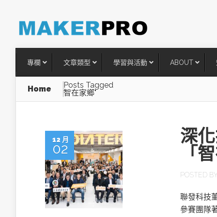
專欄
文章類型
學習與活動
ABOUT
Posts Tagged
Home
智在家鄉"
深化扶
12 月
02
「智
POSTED B
台灣搶攻後矽時代半導體關鍵
聯發科技
術
參賽團隊