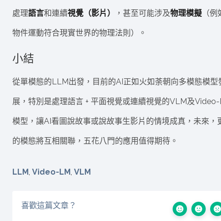
處理
語言
和連續
視覺（影片）
，甚至可能涉及
物理模擬
（例
物件運動符合現實世界的物理法則）。
小結
從單模態的LLM出發，目前的AI正如火如荼朝向多模態模型
展，特別是處理語言 + 平面視覺或連續視覺的VLM及Video-
模型，讓AI看圖說故事或說故事生影片的情境成真，未來，
的模態將互相關聯，五花八門的應用值得期待。
LLM
,
Video-LM
,
VLM
喜歡這篇文章？