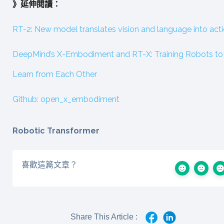
》延伸閱讀：
RT-2: New model translates vision and language into act
DeepMind’s X-Embodiment and RT-X: Training Robots to
Learn from Each Other
Github: open_x_embodiment
Robotic Transformer
喜歡這篇文章？
Share This Article :