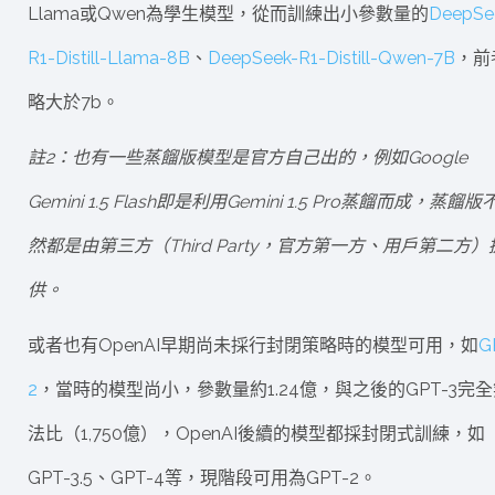
Llama或Qwen為學生模型，從而訓練出小參數量的
DeepSe
R1-Distill-Llama-8B
、
DeepSeek-R1-Distill-Qwen-7B
，前
略大於7b。
註2：也有一些蒸餾版模型是官方自己出的，例如Google
Gemini 1.5 Flash即是利用Gemini 1.5 Pro蒸餾而成，蒸餾版
然都是由第三方（Third Party，官方第一方、用戶第二方）
供。
或者也有OpenAI早期尚未採行封閉策略時的模型可用，如
G
2
，當時的模型尚小，參數量約1.24億，與之後的GPT-3完
法比（1,750億），OpenAI後續的模型都採封閉式訓練，如
GPT-3.5、GPT-4等，現階段可用為GPT-2。