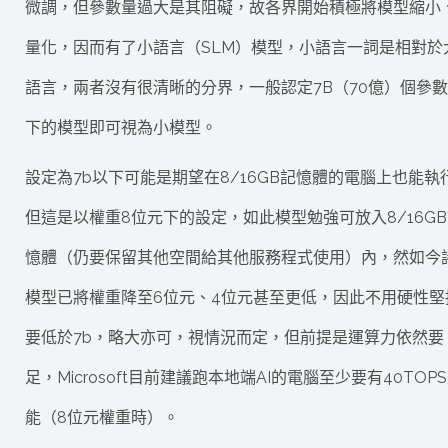
微調，但參數量過大是其阻礙，故各界開始積極將模型縮小
量化，因而有了小語言（SLM）模型，小語言一詞是相對於
語言，兩者沒有很清晰的分界，一般認定7B（70億）個參
下的模型即可視為小模型。
設定為7b以下可能是期望在8/16GB記憶體的電腦上也能執
但這是以權重8位元下的設定，如此模型勉強可放入8/16G
憶體（仍要保留其他空間給其他服務程式使用）內，然如今
模型已將權重降至6位元、4位元甚至更低，因此不用硬性堅
要低於7b，略大亦可，視情況而定，但前提是運算力依然要
足，Microsoft目前建議跑本地端AI的電腦至少要有40TOP
能（8位元權重時）。