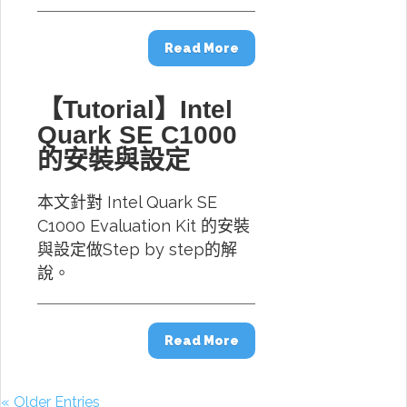
Read More
【Tutorial】Intel
Quark SE C1000
的安裝與設定
本文針對 Intel Quark SE
C1000 Evaluation Kit 的安裝
與設定做Step by step的解
說。
Read More
« Older Entries