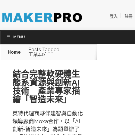
|
登入
註冊
MENU
Posts Tagged
Home
工業4.0"
結合完整軟硬體生
態系資源與創新AI
技術 產業專家描
繪「智造未來」
英特代理商夥伴建智與自動化
領導廠商Moxa合作，以「AI
創新-智造未來」為題舉辦了