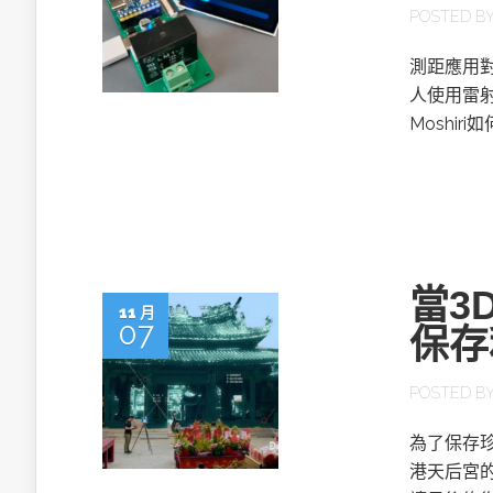
POSTED B
測距應用
人使用雷
Moshi
當3
11 月
07
保存
POSTED B
為了保存
港天后宮