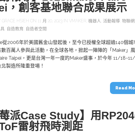
ipei，創客基地聯合成果展示
Y
GRACE HSIEH
ON 11 月 20, 2023 IN
VMAKER
,
機器人
,
活動報導
,
物聯網
工具
,
自造教育
,
自造者空間
 Faire從2006年於美國舊金山發起後，至今已授權全球超過140個
數百萬人參與此活動，在全球各地，掀起一陣陣的「Maker」
Faire Taipei，更是台灣一年一度的Maker盛事，於今年 11/18~11
台北製造所隆重登場！
Read Mo
派Case Study】用RP204
ToF雷射飛時測距