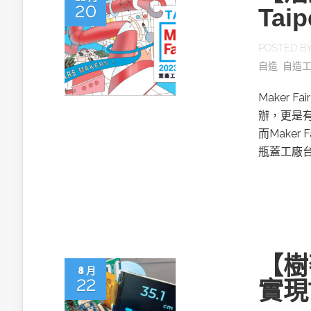
20
Ta
POSTED B
自造
,
自造
Maker
辦，更是有
而Maker 
瓶蓋工廠
【樹莓
8 月
22
實現