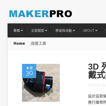
專欄
文章類型
學習與活動
ABOUT
Home
自造工具
3D
6 月
30
戴式
POSTED B
台灣搶攻後矽時代半導體關鍵
設計這款
術
進行維修