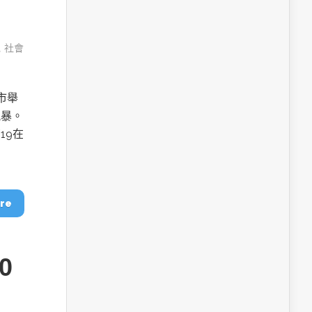
,
社會
城市舉
風暴。
/19在
re
0