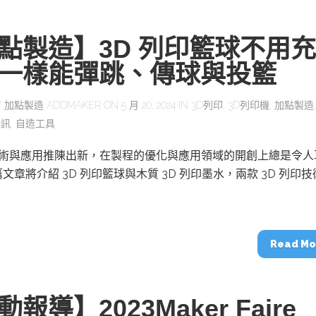
點製造】3D 列印籃球不用充
一樣能彈跳、傳球與投籃
Y
加點製造 ADDMAKER
ON 5 月 20, 2024 IN
3D列印
,
3D列印機
,
加點製造
新訊
,
自造工具
印技術與應用推陳出新，在製程的優化與應用領域的開創上總是令人
文章將介紹 3D 列印籃球與木質 3D 列印墨水，兩款 3D 列印
Read Mo
報導】2023Maker Faire