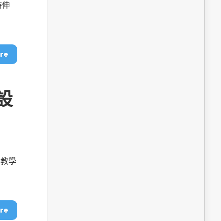
dge AI機器
OpenVINO×ExecuTorch：解鎖英特爾架構AI PC模型
時伸
推論效能新境界
re
設
成為驅動智慧機
讓生成式AI應用在Intel架構系統本地端高效率運作
的訣竅
本教學
re