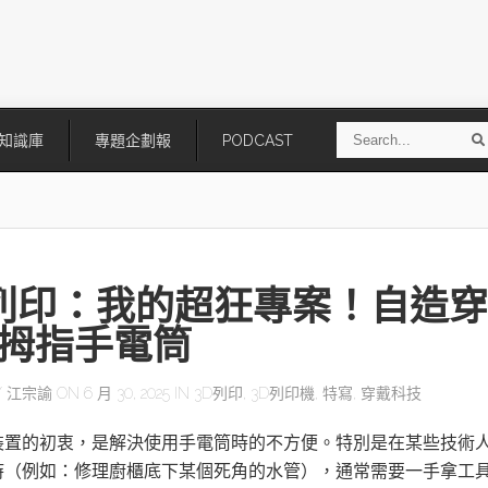
S
知識庫
專題企劃報
PODCAST
e
a
r
r
c
h
 列印：我的超狂專案！自造穿
拇指手電筒
Y
江宗諭
ON 6 月 30, 2025 IN
3D列印
,
3D列印機
,
特寫
,
穿戴科技
技
AI走向實體世界 安森美70億美
「公升級」Agentic AI方案比
裝置的初衷，是解決使用手電筒時的不方便。特別是在某些技術
元收購Synaptics布局邊緣智慧平
Apple、NVIDIA、AMD
台
時（例如：修理廚櫃底下某個死角的水管），通常需要一手拿工