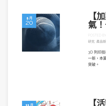
【加
5 月
20
氣！
POSTED B
研究
,
產品
3D 列
一新，本篇
突破。
【活動
11 月