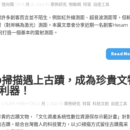
Y
陸向陽
ON 8 月 22, 2023 IN
案例研究
,
物聯網
,
特寫
,
自造工具
對許多創客而言並不陌生，例如紅外線測距、超音波測距等，但
射（對岸稱為激光）測距。本篇文章會分享近期一名創客Hesam
ri如何打造一個基本的雷射測距。
Read Mo
D掃描遇上古蹟，成為珍貴文
利器！
Y
LAURA HSIEH
ON 11 月 7, 2022 IN
案例研究
,
特寫
,
科技文創
,
自造工具
珍貴的古蹟文物，「文化資產系統性數位資源保存示範計畫」針
的古蹟，結合台灣傲人的科技實力，以3D掃描方式留住古蹟風采