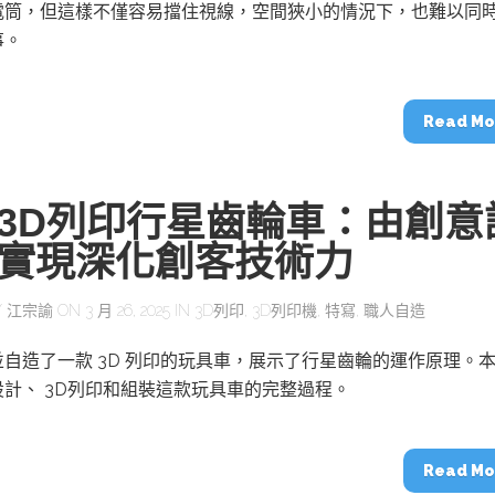
動醫療外骨骼解決方案
【活動報導】Intel攜手生態系夥伴分享E
電筒，但這樣不僅容易擋住視線，空間狹小的情況下，也難以同
人應用部署實戰經驗
事。
Read Mo
控
創客開發板AI加速晶片觀察
3D列印行星齒輪車：由創意
TensorFlow vs. PyTorch：AI框架
之戰，誰是最佳選擇？
實現深化創客技術力
Y
江宗諭
ON 3 月 26, 2025 IN
3D列印
,
3D列印機
,
特寫
,
職人自造
啟智慧機器人新時代：從深度相機到
O的邊緣智慧革命
AI Agent時代來臨：看邊緣AI如何
器人的關鍵
自造了一款 3D 列印的玩具車，展示了行星齒輪的運作原理。
計、 3D列印和組裝這款玩具車的完整過程。
Read Mo