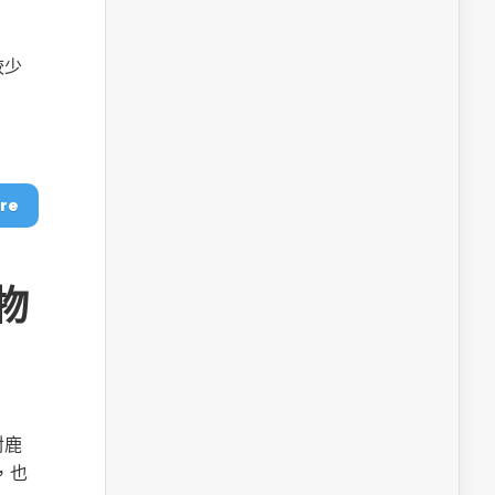
較少
re
物
對鹿
，也