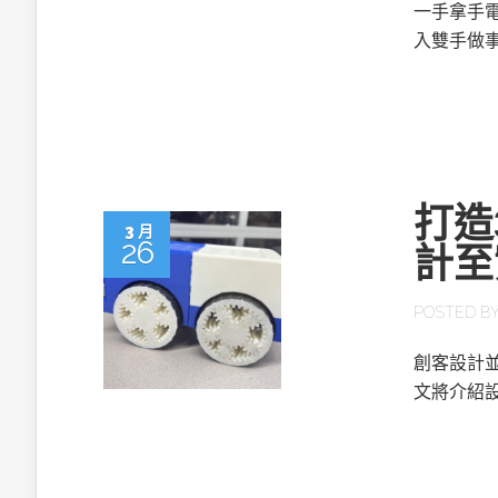
英特爾技術驅
一手拿手
入雙手做
推探OpenAI Codex Micro專屬
打造
制器
3 月
26
計至
POSTED B
以3D感知開
OpenVIN
創客設計並
文將介紹設