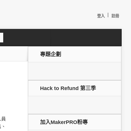
|
登入
註冊
S
e
a
c
專題企劃
h
Hack to Refund 第三季
較：
人員
加入MakerPRO粉專
具、