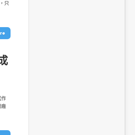
dge AI機器
OpenVINO×ExecuTorch：解鎖英特爾架構AI PC模型
，只
推論效能新境界
re
成
成為驅動智慧機
讓生成式AI應用在Intel架構系統本地端高效率運作
的訣竅
試作
灣廠