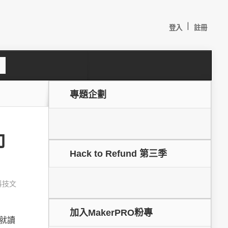
|
登入
註冊
S
e
a
c
專題企劃
h
印
Hack to Refund 第三季
科技文
較：
加入MakerPRO粉專
。就讀