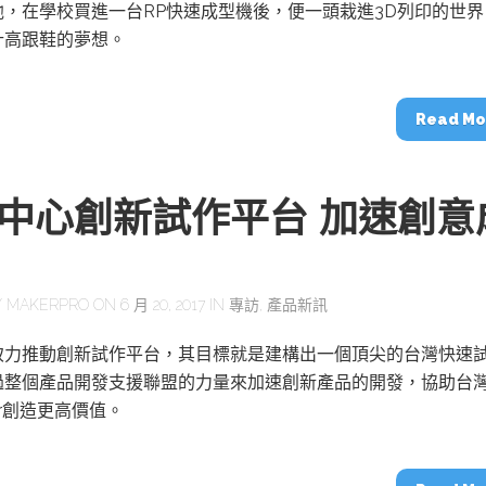
動醫療外骨骼解決方案
【活動報導】Intel攜手生態系夥伴分享E
他，在學校買進一台RP快速成型機後，便一頭栽進3D列印的世界
人應用部署實戰經驗
計高跟鞋的夢想。
Read Mo
控
創客開發板AI加速晶片觀察
中心創新試作平台 加速創意
TensorFlow vs. PyTorch：AI框架
之戰，誰是最佳選擇？
Y
MAKERPRO
ON 6 月 20, 2017 IN
專訪
,
產品新訊
啟智慧機器人新時代：從深度相機到
O的邊緣智慧革命
AI Agent時代來臨：看邊緣AI如何
器人的關鍵
致力推動創新試作平台，其目標就是建構出一個頂尖的台灣快速
過整個產品開發支援聯盟的力量來加速創新產品的開發，協助台
er創造更高價值。