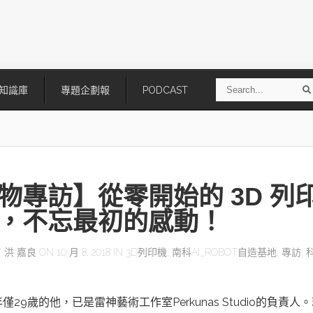
S
知識庫
專題企劃報
PODCAST
e
a
r
r
c
h
物專訪】從零開始的 3D 列
，不忘最初的感動！
Y
洪 嘉良
ON 10 月 8, 2018 IN
3D列印機
,
南科AI_ROBOT自造基地
,
專訪
,
技
AI走向實體世界 安森美70億美
「公升級」Agentic AI方案比
元收購Synaptics布局邊緣智慧平
Apple、NVIDIA、AMD
台
僅29歲的他，已是雷神藝術工作室Perkunas Studio的負責人