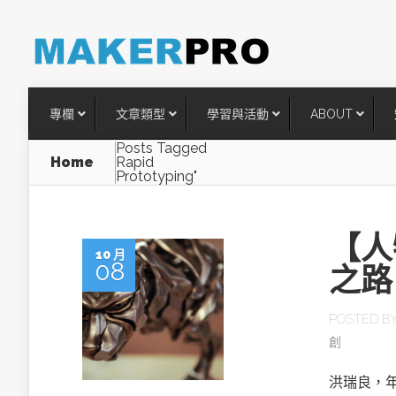
專欄
文章類型
學習與活動
ABOUT
Posts Tagged
Home
Rapid
Prototyping"
【人
10 月
08
之路
POSTED B
創
台灣搶攻後矽時代半導體關鍵
術
洪瑞良，年