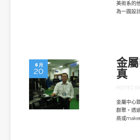
英特爾技術驅
美術系的
為一圓設
推探OpenAI Codex Micro專屬
金屬
制器
6 月
20
真
POSTED B
以3D感知開
OpenVIN
金屬中心
群聚，透
商或mak