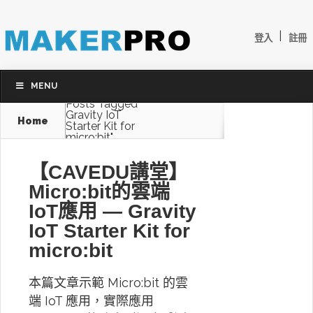
|
登入
註冊
MENU
Posts Tagged
Gravity IoT
Home
Starter Kit for
micro:bit"
【CAVEDU講堂】
Micro:bit的雲端
IoT應用 — Gravity
IoT Starter Kit for
micro:bit
本篇文章示範 Micro:bit 的雲
端 IoT 應用，實際應用