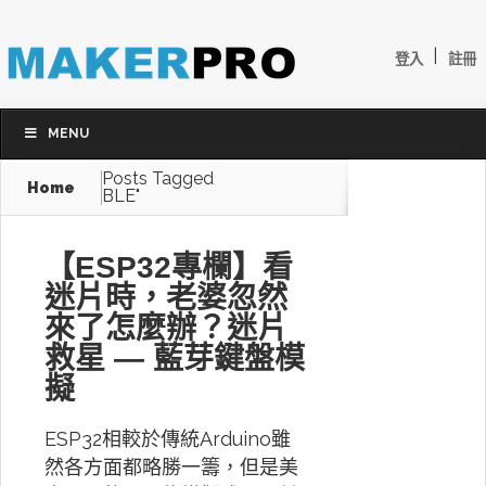
|
登入
註冊
MENU
Posts Tagged
Home
BLE"
【ESP32專欄】看
迷片時，老婆忽然
來了怎麼辦？迷片
救星 — 藍芽鍵盤模
擬
ESP32相較於傳統Arduino雖
然各方面都略勝一籌，但是美