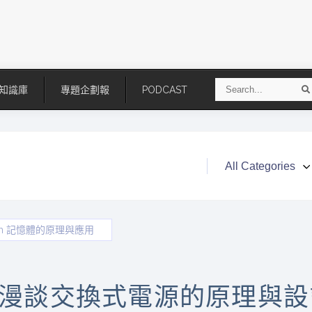
S
知識庫
專題企劃報
PODCAST
e
a
r
r
c
h
ash 記憶體的原理與應用
技
AI走向實體世界 安森美70億美
「公升級」Agentic AI方案比
元收購Synaptics布局邊緣智慧平
Apple、NVIDIA、AMD
漫談交換式電源的原理與設計—
台