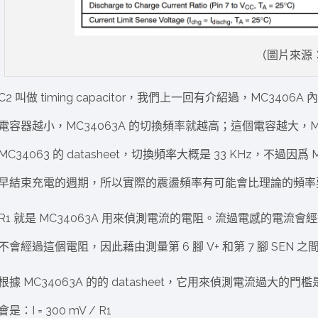
（圖片來源：
C2 叫做 timing capacitor，我們上一回有介紹過，MC3
電容器越小，MC34063A 的切換頻率就越高；這個電容越大，MC34
MC34063 的 datasheet，切換頻率大概是 33 KHz，不
早結束充電的週期，所以實際的震盪頻率有可能會比理論的頻率
R1 就是 MC34063A 用來偵測電流的電阻。流過電感的電流會經
不會經過這個電阻，因此藉由測量第 6 腳 V+ 和第 7 腳 SE
根據 MC34063A 的的 datasheet，它用來偵測電流過大
會是：I = 300 mV / R1