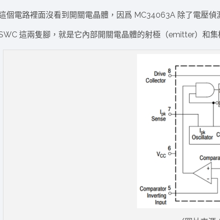
這個電路裡面沒看到開關電晶體，因爲 MC34063A 除了電壓偵測
SWC 這兩隻腳，就是它內部開關電晶體的射極（emitter）和集極（