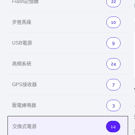
Flash記憶體
22
英特爾技術驅
步進馬達
10
USB電源
9
推探OpenAI Codex Micro專屬
制器
高頻系統
24
GPS接收器
7
以3D感知開
OpenVIN
壓電蜂鳴器
3
交換式電源
14