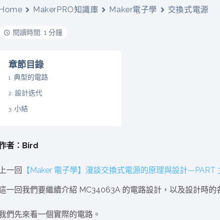
動醫療外骨骼解決方案
【活動報導】Intel攜手生態系夥伴分享E
Home
MakerPRO知識庫
Maker電子學
交換式電源
人應用部署實戰經驗
閱讀時間: 1 分鐘
章節目錄
典型的電路
控
創客開發板AI加速晶片觀察
設計迭代
TensorFlow vs. PyTorch：AI框架
之戰，誰是最佳選擇？
小結
啟智慧機器人新時代：從深度相機到
作者：Bird
O的邊緣智慧革命
AI Agent時代來臨：看邊緣AI如何
器人的關鍵
上一回
【Maker 電子學】漫談交換式電源的原理與設計—PART 
這一回我們要繼續介紹 MC34063A 的電路設計，以及設計時
我們先來看一個實際的電路。