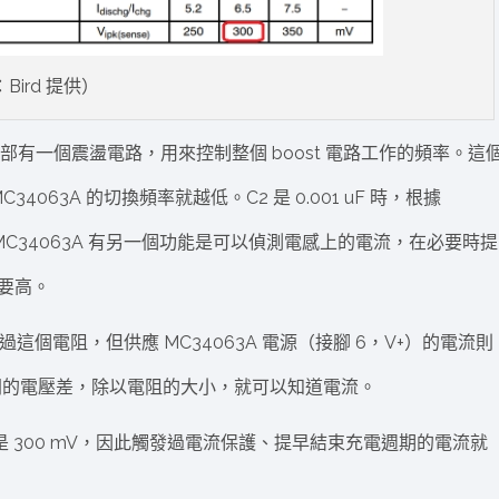
Bird 提供）
406A 內部有一個震盪電路，用來控制整個 boost 電路工作的頻率。這
063A 的切換頻率就越低。C2 是 0.001 uF 時，根據
過因爲 MC34063A 有另一個功能是可以偵測電感上的電流，在必要時提
要高。
過這個電阻，但供應 MC34063A 電源（接腳 6，V+）的電流則
N 之間的電壓差，除以電阻的大小，就可以知道電流。
的門檻是 300 mV，因此觸發過電流保護、提早結束充電週期的電流就