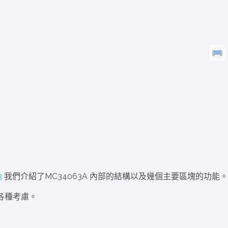
dge AI機器
OpenVINO×ExecuTorch：解鎖英特爾架構AI PC模型
推論效能新境界
成為驅動智慧機
讓生成式AI應用在Intel架構系統本地端高效率運作
的訣竅
3
我們介紹了MC34063A 內部的結構以及幾個主要區塊的功能。
的各種考慮。