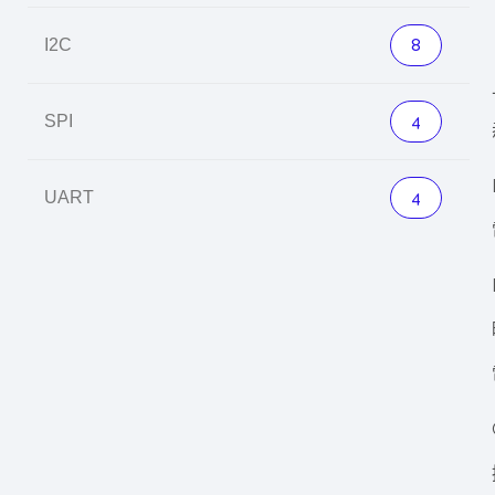
I2C
8
SPI
4
UART
4