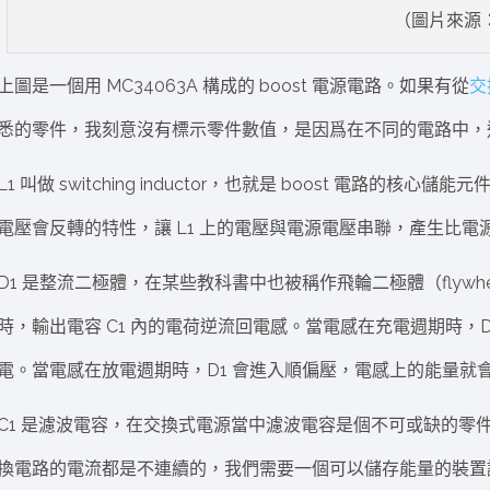
（圖片來源：
上圖是一個用 MC34063A 構成的 boost 電源電路。如果有從
交
悉的零件，我刻意沒有標示零件數值，是因爲在不同的電路中，
L1 叫做 switching inductor，也就是 boost 電路
電壓會反轉的特性，讓 L1 上的電壓與電源電壓串聯，產生比
D1 是整流二極體，在某些教科書中也被稱作飛輪二極體（flywhe
時，輸出電容 C1 內的電荷逆流回電感。當電感在充電週期時，D
電。當電感在放電週期時，D1 會進入順偏壓，電感上的能量就會流
C1 是濾波電容，在交換式電源當中濾波電容是個不可或缺的零件。因
換電路的電流都是不連續的，我們需要一個可以儲存能量的裝置