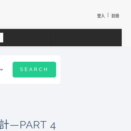
|
登入
註冊
S
e
a
c
h
較：
PART 4