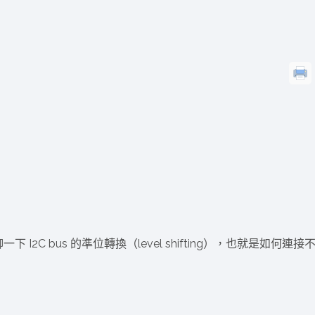
dge AI機器
OpenVINO×ExecuTorch：解鎖英特爾架構AI PC模型
推論效能新境界
成為驅動智慧機
讓生成式AI應用在Intel架構系統本地端高效率運作
的訣竅
2C bus 的準位轉換（level shifting），也就是如何連接