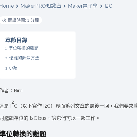
動醫療外骨骼解決方案
【活動報導】Intel攜手生態系夥伴分享E
Home
MakerPRO知識庫
Maker電子學
I2C
人應用部署實戰經驗
閱讀時間: 1 分鐘
章節目錄
準位轉換的難題
控
創客開發板AI加速晶片觀察
優雅的解決方法
TensorFlow vs. PyTorch：AI框架
之戰，誰是最佳選擇？
小結
啟智慧機器人新時代：從深度相機到
作者：Bird
O的邊緣智慧革命
AI Agent時代來臨：看邊緣AI如何
器人的關鍵
2
這是 I
C（以下寫作 I2C）界面系列文章的最後一回，我們要來聊一下 I
同邏輯準位的 I2C bus，讓它們可以一起工作。
準位轉換的難題