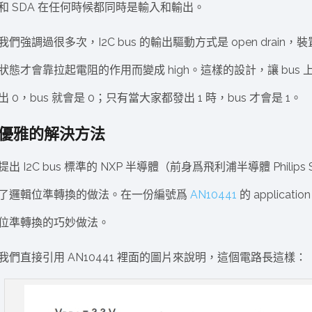
和 SDA 在任何時候都同時是輸入和輸出。
我們強調過很多次，I2C bus 的輸出驅動方式是 open drain
狀態才會靠拉起電阻的作用而變成 high。這樣的設計，讓 bus
出 0，bus 就會是 0；只有當大家都發出 1 時，bus 才會是 1。
優雅的解決方法
提出 I2C bus 標準的 NXP 半導體（前身爲飛利浦半導體 Philips
了邏輯位準轉換的做法。在一份編號爲
AN10441
的 applicat
位準轉換的巧妙做法。
我們直接引用 AN10441 裡面的圖片來說明，這個電路長這樣：