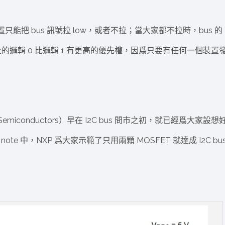
，裝置只能把 bus 訊號拉 low，或者不拉；當大家都不拉時，bus 的
 上的邏輯 0 比邏輯 1 有更高的優先權，因爲只要有任何一個裝置
 Semiconductors）早在 I2C bus 問市之初，就已經爲大家設想
ion note 中，NXP 爲大家示範了只用兩顆 MOSFET 就達成 I2C bu