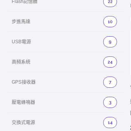
Flash記憶體
22
英特爾技術驅
步進馬達
10
USB電源
9
推探OpenAI Codex Micro專屬
制器
高頻系統
24
GPS接收器
7
以3D感知開
OpenVIN
壓電蜂鳴器
3
交換式電源
14