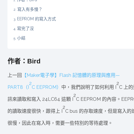
寫入有多慢？
EEPROM 的寫入方式
寫完了沒
小結
作者：Bird
上一回
【Maker電子學】Flash 記憶體的原理與應用—
2
2
PART8（I
C EEPROM）
中，我們說明了如何利用 I
C 上
2
訊來讀取和寫入 24LC64 這顆 I
C EEPROM 的內容。EEP
2
的讀取速度很快，跟得上 I
C bus 的存取速度，但是寫入的
很慢，因此在寫入時，需要一些特別的等待處理。