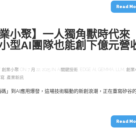
動醫療外骨骼解決方案
【活動報導】Intel攜手生態系夥伴分享E
Read Mo
人應用部署實戰經驗
業小聚】一人獨角獸時代來
小型AI團隊也能創下億元營
控
創客開發板AI加速晶片觀察
TensorFlow vs. PyTorch：AI框架
之戰，誰是最佳選擇？
Y
創業小聚
ON 7 月 22, 2025 IN
AI關鍵技術
,
EDGE AI
,
GEMMA
,
LLM
,
創業
特寫
,
產業新訊
啟智慧機器人新時代：從深度相機到
編碼」到AI應用爆發，這場技術驅動的新創浪潮，正在重寫矽谷
O的邊緣智慧革命
AI Agent時代來臨：看邊緣AI如何
器人的關鍵
Read Mo