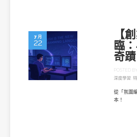
英特爾技術驅
【創
7 月
22
臨：
奇蹟
推探OpenAI Codex Micro專屬
制器
POSTED B
深度學習
,
以3D感知開
從「氛圍
OpenVIN
本！