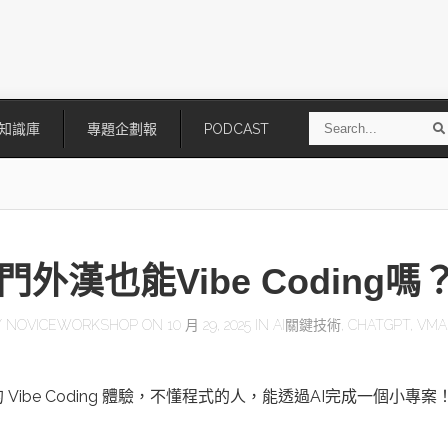
S
知識庫
專題企劃報
PODCAST
e
a
r
r
c
h
門外漢也能Vibe Coding嗎
Y
NOVICEWORKSHOP
ON 10 月 29, 2025 IN
AI關鍵技術
,
CHATGPT
,
VMA
技
AI走向實體世界 安森美70億美
「公升級」Agentic AI方案比
 Vibe Coding 體驗，不懂程式的人，能透過AI完成一個小專案
元收購Synaptics布局邊緣智慧平
Apple、NVIDIA、AMD
台