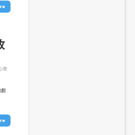
dge AI機器
OpenVINO×ExecuTorch：解鎖英特爾架構AI PC模型
re
推論效能新境界
收
小聚
,
的劇
成為驅動智慧機
讓生成式AI應用在Intel架構系統本地端高效率運作
的訣竅
re