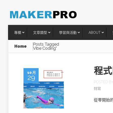
專欄
文章類型
學習與活動
ABOUT
Posts Tagged
Home
Vibe Coding"
程式
10 月
29
POSTED B
特寫
台灣搶攻後矽時代半導體關鍵
從零開始的
術