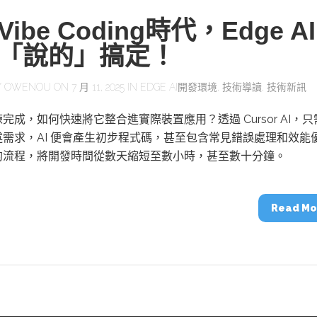
ibe Coding時代，Edge A
「說的」搞定！
Y
OWENOU
ON 7 月 11, 2025 IN
EDGE AI開發環境
,
技術導讀
,
技術新訊
完成，如何快速將它整合進實際裝置應用？透過 Cursor AI，只
需求，AI 便會產生初步程式碼，甚至包含常見錯誤處理和效能
的流程，將開發時間從數天縮短至數小時，甚至數十分鐘。
Read Mo