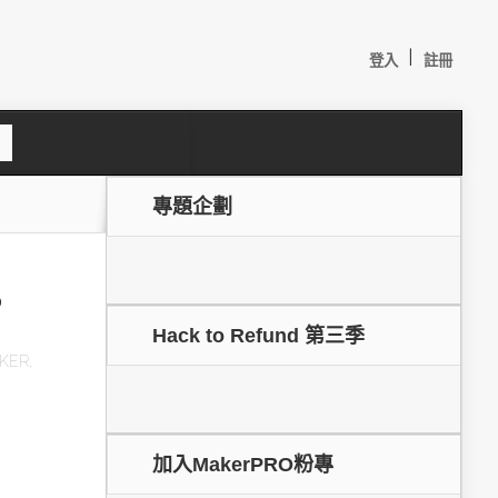
|
登入
註冊
S
e
a
c
專題企劃
h
？
Hack to Refund 第三季
KER
,
較：
！
加入MakerPRO粉專