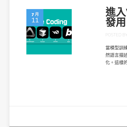
進入V
7 月
11
發用
POSTED B
當模型訓練
然語言描述
化。這樣