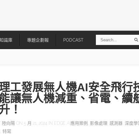
S
知識庫
專題企劃報
PODCAST
e
a
r
r
c
h
理工發展無人機AI安全飛行
能讓無人機減重、省電、續
升！
技
AI走向實體世界 安森美70億美
「公升級」Agentic AI方案比
Y
陸向陽
ON 5 月 21, 2024 IN
EDGE AI應用案例
,
影像處理
,
感測器
,
深度學
元收購Synaptics布局邊緣智慧平
Apple、NVIDIA、AMD
網
,
特寫
台