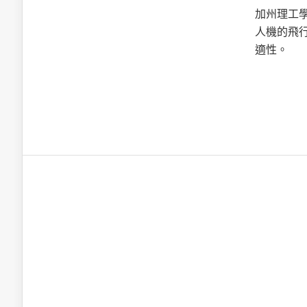
英特爾技術驅
加州理工
人機的飛
適性。
推探OpenAI Codex Micro專屬
制器
以3D感知開
OpenVIN