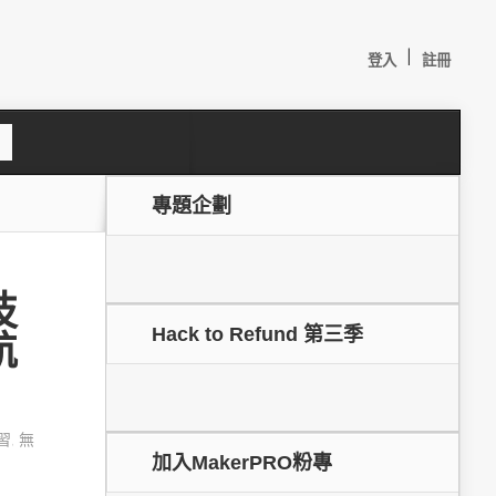
|
登入
註冊
S
e
a
c
專題企劃
h
技
Hack to Refund 第三季
航
較：
習
,
無
加入MakerPRO粉專