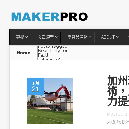
專欄
文章類型
學習與活動
ABOUT
Posts Tagged
Neural-Fly for
Home
Fault
Tolerance"
加州
5 月
21
術，
力提
台灣搶攻後矽時代半導體關鍵
POSTED B
術
人機
,
物聯