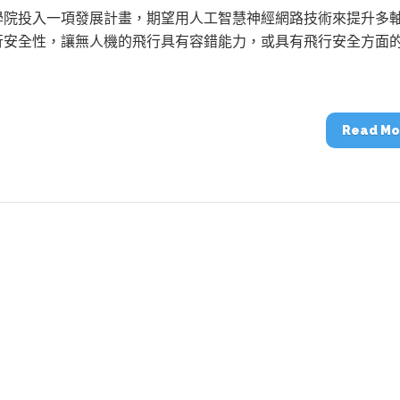
動醫療外骨骼解決方案
【活動報導】Intel攜手生態系夥伴分享E
學院投入一項發展計畫，期望用人工智慧神經網路技術來提升多
人應用部署實戰經驗
行安全性，讓無人機的飛行具有容錯能力，或具有飛行安全方面
Read Mo
控
創客開發板AI加速晶片觀察
TensorFlow vs. PyTorch：AI框架
之戰，誰是最佳選擇？
啟智慧機器人新時代：從深度相機到
O的邊緣智慧革命
AI Agent時代來臨：看邊緣AI如何
器人的關鍵