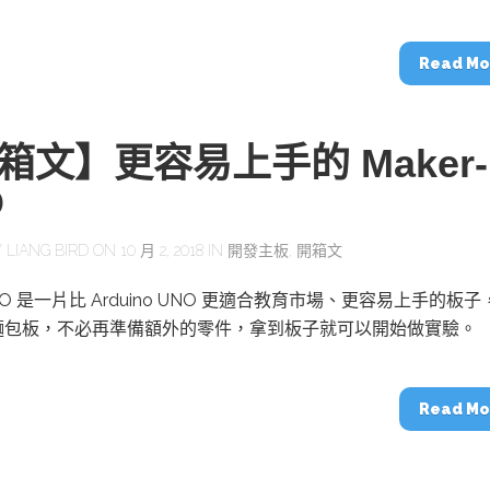
動醫療外骨骼解決方案
【活動報導】Intel攜手生態系夥伴分享E
人應用部署實戰經驗
Read Mo
箱文】更容易上手的 Maker-
O
控
創客開發板AI加速晶片觀察
TensorFlow vs. PyTorch：AI框架
之戰，誰是最佳選擇？
Y
LIANG BIRD
ON 10 月 2, 2018 IN
開發主板
,
開箱文
UNO 是一片比 Arduino UNO 更適合教育市場、更容易上手的板子
啟智慧機器人新時代：從深度相機到
麵包板，不必再準備額外的零件，拿到板子就可以開始做實驗。
O的邊緣智慧革命
AI Agent時代來臨：看邊緣AI如何
器人的關鍵
Read Mo