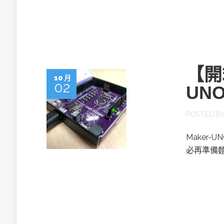
英特爾技術驅
【開
10 月
02
UN
推探OpenAI Codex Micro專屬
制器
POSTED B
Maker-
以3D感知開
必再準備
OpenVIN