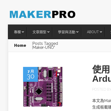
專欄
文章類型
學習與活動
ABOUT
Posts Tagged
Home
Maker-UNO"
使用 
7 月
30
Ard
POSTED B
台灣搶攻後矽時代半導體關鍵
本文為Mak
術
生成板載