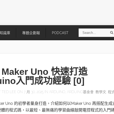
S
知識庫
專題企劃報
PODCAST
e
a
r
r
c
h
Maker Uno 快速打造
uino入門成功經驗 [0]
Y
TED LEE
ON 7 月 30, 2025 IN
ARDUINO
,
ARDUINO基金會
,
教學文
,
程
技
AI走向實體世界 安森美70億美
「公升級」Agentic AI方案比
er Uno 的初學者量身打造，介紹如何以Maker Uno 再搭配生成式
元收購Synaptics布局邊緣智慧平
Apple、NVIDIA、AMD
台
硬體的程式碼，以最短、最無痛的學習曲線敲開電控程式的入門