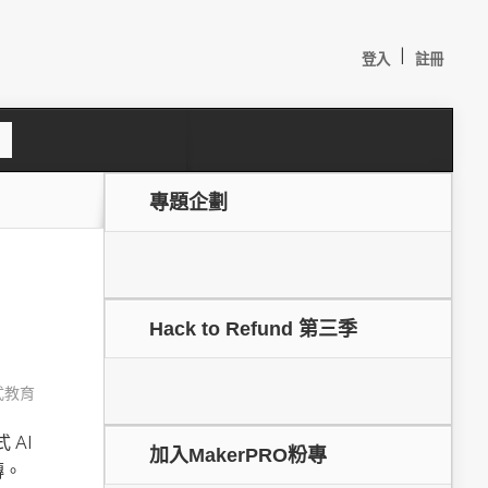
|
登入
註冊
S
e
a
c
專題企劃
h
Hack to Refund 第三季
式教育
較：
 AI
加入MakerPRO粉專
磚。