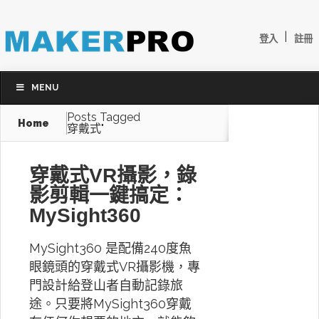
|
登入
註冊
MENU
Posts Tagged
Home
穿戴式"
穿戴式VR攝影，錄
影剪輯一鍵搞定：
MySight360
MySight360 是配備240度魚
眼鏡頭的穿戴式VR攝影機，專
門設計給登山者自動記錄旅
途。只要將MySight360穿戴