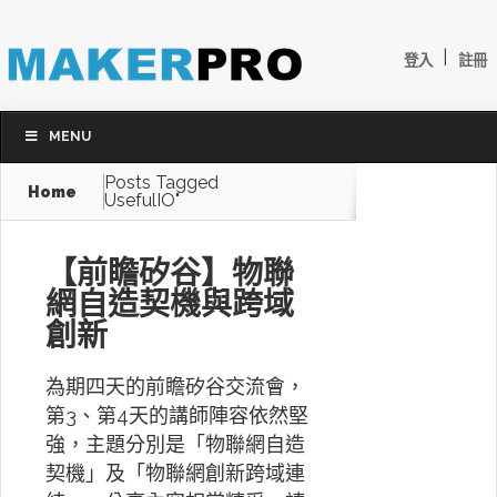
|
登入
註冊
MENU
Posts Tagged
Home
UsefulIO"
【前瞻矽谷】物聯
網自造契機與跨域
創新
為期四天的前瞻矽谷交流會，
第3、第4天的講師陣容依然堅
強，主題分別是「物聯網自造
契機」及「物聯網創新跨域連