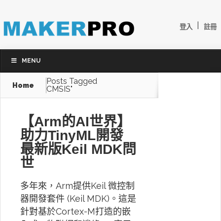
|
登入
註冊
MENU
Posts Tagged
Home
CMSIS"
【Arm的AI世界】
助力TinyML開發
最新版Keil MDK問
世
多年來，Arm提供Keil 微控制
器開發套件 (Keil MDK)。這是
針對基於Cortex-M打造的嵌