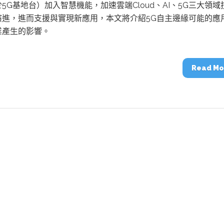
動醫療外骨骼解決方案
【活動報導】Intel攜手生態系夥伴分享E
5G基地台）加入智慧機能，加速雲端Cloud、AI、5G三大領域
人應用部署實戰經驗
演進，進而支援與實現新應用，本文將介紹5G自主邊緣可能的應
業產生的影響。
Read Mo
控
創客開發板AI加速晶片觀察
TensorFlow vs. PyTorch：AI框架
之戰，誰是最佳選擇？
啟智慧機器人新時代：從深度相機到
O的邊緣智慧革命
AI Agent時代來臨：看邊緣AI如何
器人的關鍵