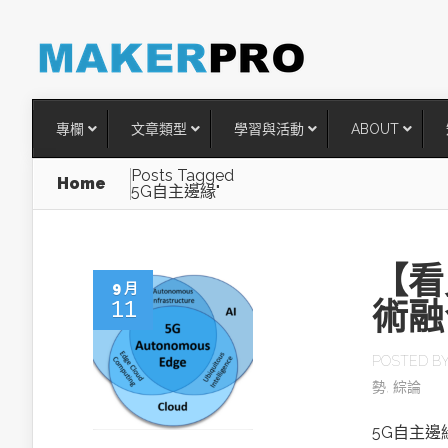
專欄
文章類型
學習與活動
ABOUT
Posts Tagged
Home
5G自主邊緣"
【看
9 月
11
術融
POSTED B
勢
,
綜論
台灣搶攻後矽時代半導體關鍵
術
5G自主邊