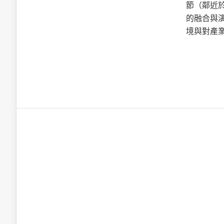
英特爾技術驅
節（鄰近於
的融合與
境與對產
推探OpenAI Codex Micro專屬
制器
以3D感知開
OpenVIN