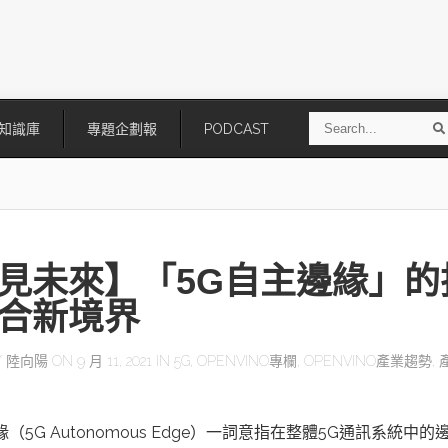
S
知識庫
專題企劃報
PODCAST
e
a
r
r
c
h
見未來】「5G自主邊緣」的
合新境界
Y
陸向陽
ON 9 月 11, 2021 IN
5G
,
OPENVINO專欄
,
OPENVINO產業趨勢
,
技
AI走向實體世界 安森美70億美
「公升級」Agentic AI方案比
元收購Synaptics布局邊緣智慧平
Apple、NVIDIA、AMD
台
緣（5G Autonomous Edge）一詞意指在整體5G通訊系統中的