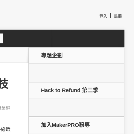
|
登入
註冊
S
e
a
c
專題企劃
h
技
Hack to Refund 第三季
產業趨
較：
加入MakerPRO粉專
邊緣環