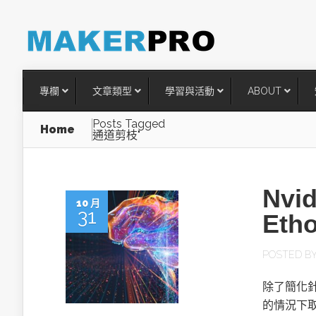
專欄
文章類型
學習與活動
ABOUT
Posts Tagged
Home
通道剪枝"
Nvi
10 月
31
Eth
POSTED B
台灣搶攻後矽時代半導體關鍵
除了簡化
術
的情況下取