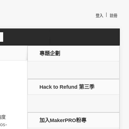
|
登入
註冊
S
e
a
c
專題企劃
h
Hack to Refund 第三季
較：
精度
加入MakerPRO粉專
s-