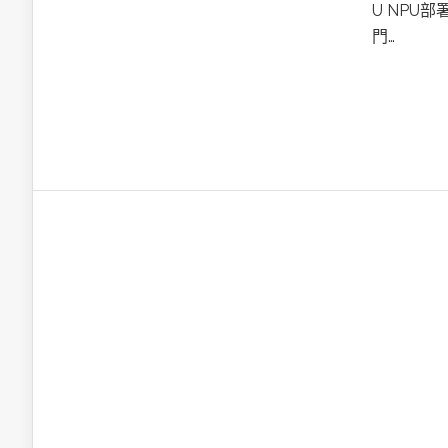
英特爾技術驅
U NPU
門…
推探OpenAI Codex Micro專屬
制器
以3D感知開
OpenVIN