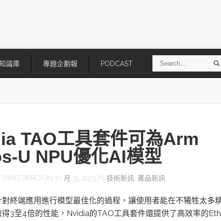
S
知識庫
專題企劃報
PODCAST
e
a
r
r
c
h
dia TAO工具套件可為Arm
os-U NPU優化AI模型
Y
MAKERPRO
ON 10 月 31, 2023 IN
技術新訊
,
產品新訊
技
AI走向實體世界 安森美70億美
「公升級」Agentic AI方案比
針對終端應用進行模型最佳化的過程，讓使用者能在不犧牲太多
元收購Synaptics布局邊緣智慧平
Apple、NVIDIA、AMD
台
得3至4倍的性能，Nvidia的TAO工具套件還提供了高效率的Etho