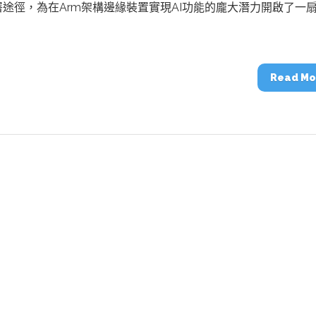
動醫療外骨骼解決方案
【活動報導】Intel攜手生態系夥伴分享E
部署途徑，為在Arm架構邊緣裝置實現AI功能的龐大潛力開啟了一
人應用部署實戰經驗
Read Mo
控
創客開發板AI加速晶片觀察
TensorFlow vs. PyTorch：AI框架
之戰，誰是最佳選擇？
啟智慧機器人新時代：從深度相機到
O的邊緣智慧革命
AI Agent時代來臨：看邊緣AI如何
器人的關鍵