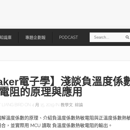
S
知識庫
專題企劃報
PODCAST
e
a
r
r
c
h
aker電子學】淺談負溫度係
電阻的原理與應用
Y
LIANG BIRD
ON 4 月 15, 2019 IN
教學文
,
綜論
技
AI走向實體世界 安森美70億美
「公升級」Agentic AI方案比
講解溫度係數的原理、介紹負溫度係數熱敏電阻與正溫度係數熱
元收購Synaptics布局邊緣智慧平
Apple、NVIDIA、AMD
台
合，並實際用 MCU 讀取 負溫度係數熱敏電阻的輸出。