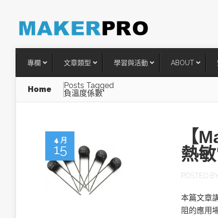
專欄
文章類型
學習與活動
ABOUT
Posts Tagged
Home
負溫度係數"
【M
4 月
15
熱敏
POSTED B
台灣搶攻後矽時代半導體關鍵
本篇文章
術
阻的應用場