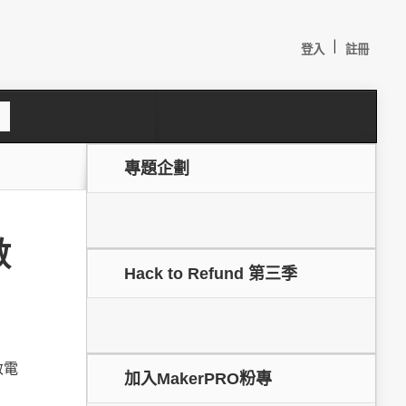
|
登入
註冊
S
e
a
c
專題企劃
h
數
Hack to Refund 第三季
較：
敏電
加入MakerPRO粉專