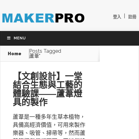
|
登入
註冊
MENU
Posts Tagged
Home
蘆葦"
【文創設計】一堂
結合生態與工藝的
體驗課——蘆葦燈
具的製作
蘆葦是一種多年生草本植物，
具備高經濟價值，可用來製作
樂器、吸管、掃帚等，然而蘆