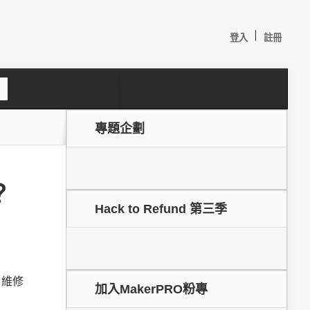
|
登入
註冊
S
e
a
c
專題企劃
h
？
Hack to Refund 第三季
較：
 維修
加入MakerPRO粉專