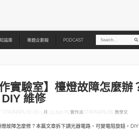
S
知識庫
專題企劃報
PODCAST
e
a
r
r
c
h
作實驗室】檯燈故障怎麼辦
DIY 維修
Y
STRONGPILAB
ON 1 月 13, 2021 IN
實作派STRONGPILAB
,
教學文
技
AI走向實體世界 安森美70億美
「公升級」Agentic AI方案比
燈故障怎麼修？本篇文章拆下調光器電路、可變電阻旋鈕，DIY
元收購Synaptics布局邊緣智慧平
Apple、NVIDIA、AMD
台