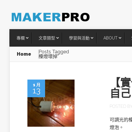
專欄
文章類型
學習與活動
ABOUT
Posts Tagged
Home
檯燈壞掉"
【實
1 月
13
自己 
POSTED B
台灣搶攻後矽時代半導體關鍵
可調光的檯
術
燈泡。