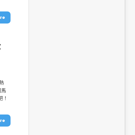
dge AI機器
OpenVINO×ExecuTorch：解鎖英特爾架構AI PC模型
推論效能新境界
re
決
熱
司馬
成為驅動智慧機
讓生成式AI應用在Intel架構系統本地端高效率運作
的訣竅
吧！
re