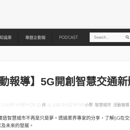
S
知識庫
專題企劃報
PODCAST
e
a
r
r
c
h
動報導】5G開創智慧交通新
Y
LAURA HSIEH
ON 10 月 15, 2020 IN
5G WAVE小聚
,
智慧城市
,
活動報導
技
AI走向實體世界 安森美70億美
「公升級」Agentic AI方案比
，建造智慧城市不再是只是夢。透過業界專家的分享，了解5G在交
元收購Synaptics布局邊緣智慧平
Apple、NVIDIA、AMD
台
以及未來的發展。