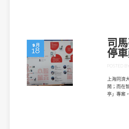
英特爾技術驅
司馬
9 月
18
停車
推探OpenAI Codex Micro專屬
制器
POSTED B
上海同濟大
以3D感知開
鬧；而在
OpenVIN
亭」專案