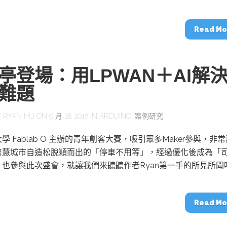
動醫療外骨骼解決方案
【活動報導】Intel攜手生態系夥伴分享E
人應用部署實戰經驗
Read Mo
亭登場：用LPWAN＋AI解
難題
控
創客開發板AI加速晶片觀察
TensorFlow vs. PyTorch：AI框架
之戰，誰是最佳選擇？
Y
RYAN HU
ON 9 月 18, 2017 IN
ARDUINO
,
案例研究
學 Fablab O 主辦的青年創客大賽，吸引眾多Maker參與，非常
啟智慧機器人新時代：從深度相機到
智慧城市自造松脫穎而出的「停車不用等」，經過優化後成為「
O的邊緣智慧革命
AI Agent時代來臨：看邊緣AI如何
器人的關鍵
，也參與此次盛會，就讓我們來聽聽作者Ryan第一手的所見所聞
Read Mo