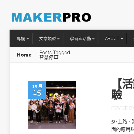
專欄
文章類型
學習與活動
ABOUT
Posts Tagged
Home
智慧停車"
【活
10 月
15
驗
POSTED B
台灣搶攻後矽時代半導體關鍵
5G上路
術
面的應用