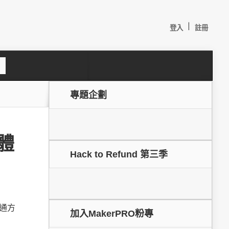
|
登入
註冊
S
e
a
c
專題企劃
h
體
Hack to Refund 第三季
較：
通方
加入MakerPRO粉專