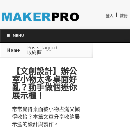
|
登入
註冊
MENU
Posts Tagged
Home
收納櫃"
【文創設計】辦公
室小物太多桌面好
亂？動手做個迷你
展示櫃！
常常覺得桌面被小物占滿又懶
得收拾？本篇文章分享收納展
示盒的設計與製作。