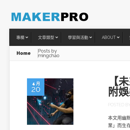
專欄
文章類型
學習與活動
ABOUT
Posts by
Home
mingchao
【未
4 月
20
附娛
POSTED B
台灣搶攻後矽時代半導體關鍵
本文用幽默
術
業」而生