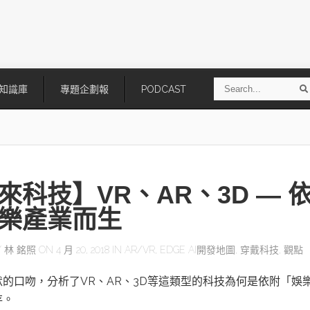
S
知識庫
專題企劃報
PODCAST
e
a
r
r
c
h
來科技】VR、AR、3D — 
樂產業而生
Y
林 銘照
ON 4 月 20, 2018 IN
AR/VR
,
EDGE AI開發地圖
,
穿戴科技
,
觀點
技
AI走向實體世界 安森美70億美
「公升級」Agentic AI方案比
的口吻，分析了VR、AR、3D等這類型的科技為何是依附「娛
元收購Synaptics布局邊緣智慧平
Apple、NVIDIA、AMD
台
存。