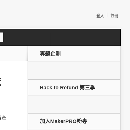
|
登入
註冊
S
e
a
c
專題企劃
h
依
Hack to Refund 第三季
較：
樂產
加入MakerPRO粉專