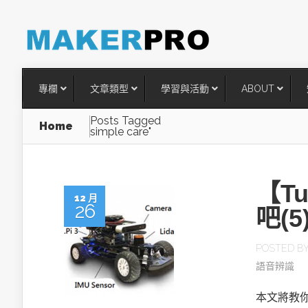
專欄
文章類型
學習與活動
ABOUT
Posts Tagged
Home
simple care"
【Tu
12 月
26
吧(
POSTED B
語音辨識
台灣搶攻後矽時代半導體關鍵
術
本文將教你