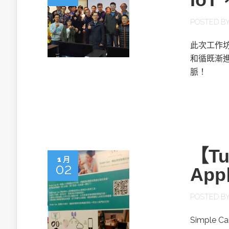
POSTED B
此次工作坊，
和循既漸
脈！
【Tu
1 月
02
Ap
POSTED B
Simpl