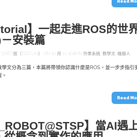
Read Mo
utorial】一起走進ROS的世
1)－安裝篇
Y
CHES拔（SCO LIN）
ON 10 月 11, 2018 IN
作業系統
,
教學文
,
機器人
列教學文分為三篇，本篇將帶領你認識什麼是ROS，並一步步指引
程。
Read Mo
I_ROBOT@STSP】當AI遇
T，從概念到實作的應用