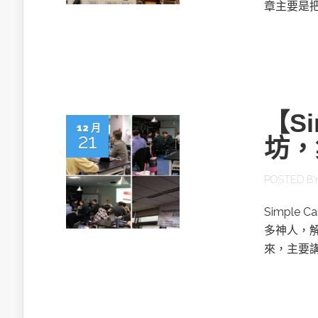
章主要是把
【S
12 月
21
坊，
POSTED B
Simpl
多神人，解
來，主要講