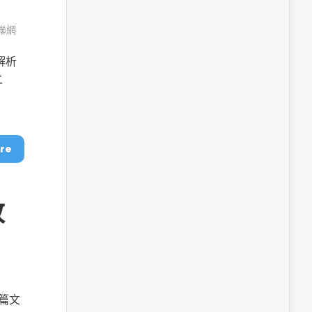
聯網
解析
二
re
改
這篇文