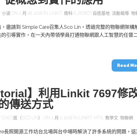
Y
小波
ON 2 月 28, 2018 IN
LINKIT
,
南科AI_ROBOT自造基地
,
活動報導
,
物
邀請到 Simple Care召集人Sco Lin，透過完整的物聯網架構
進的引導實作，在一天內帶領學員打通物聯網跟人工智慧的任督
Read Mo
torial】利用Linkit 7697修
p的傳送方式
Y
CHES拔（SCO LIN）
ON 1 月 2, 2018 IN
LINKIT
,
MTK
,
教學文
,
物聯網
e Care長照開源工作坊台北場與台中場時解決了許多系統的問題，