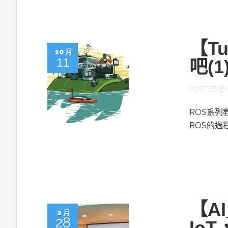
【T
10 月
11
吧(
POSTED B
ROS系
ROS的過
【A
2 月
28
Io