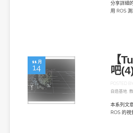
英特爾技術驅
分享詳細的實
用 ROS
推探OpenAI Codex Micro專屬
【Tu
制器
11 月
14
吧(
POSTED B
以3D感知開
自造基地
,
OpenVIN
本系列文章
ROS 的