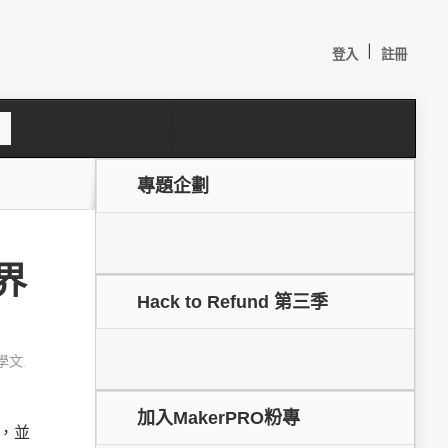
|
登入
註冊
S
e
a
c
專題企劃
h
世界
Hack to Refund 第三季
學文
,
較：
加入MakerPRO粉專
箱，並