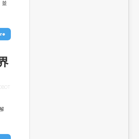
dge AI機器
OpenVINO×ExecuTorch：解鎖英特爾架構AI PC模型
，並
推論效能新境界
re
世界
OBOT
成為驅動智慧機
讓生成式AI應用在Intel架構系統本地端高效率運作
的訣竅
解