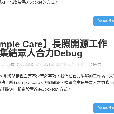
APP也改為傳送Socket的方式。
Read Mo
imple Care】長照開源工作
集結眾人合力Debug
Y
CHES拔（SCO LIN）
ON 12 月 21, 2017 IN
LINKIT
,
MTK
,
教學文
e Care系統架構裡面有不少待解事項，我們在台北舉辦的工作坊，
決了所有Simple Care大方向問題，這篇文章是集眾人之力修正
述將WiFi帳密設置改為Socket的方式。
Read Mo