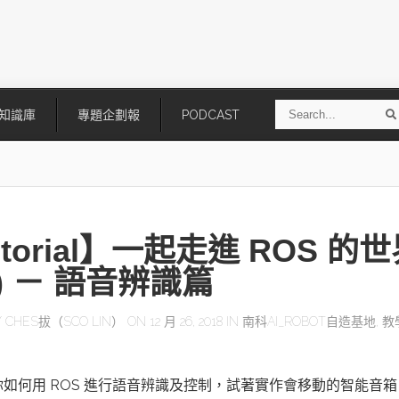
S
知識庫
專題企劃報
PODCAST
e
a
r
r
c
h
torial】一起走進 ROS 的
5) － 語音辨識篇
Y
CHES拔（SCO LIN）
ON 12 月 26, 2018 IN
南科AI_ROBOT自造基地
,
教
技
AI走向實體世界 安森美70億美
「公升級」Agentic AI方案比
元收購Synaptics布局邊緣智慧平
Apple、NVIDIA、AMD
台
如何用 ROS 進行語音辨識及控制，試著實作會移動的智能音