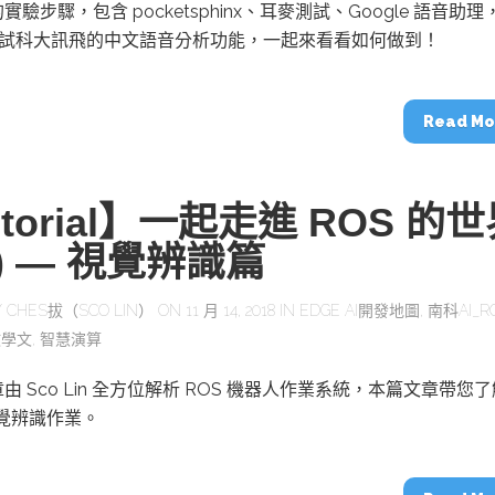
動醫療外骨骼解決方案
【活動報導】Intel攜手生態系夥伴分享E
驗步驟，包含 pocketsphinx、耳麥測試、Google 語音助理
人應用部署實戰經驗
 測試科大訊飛的中文語音分析功能，一起來看看如何做到！
Read Mo
控
創客開發板AI加速晶片觀察
torial】一起走進 ROS 的
TensorFlow vs. PyTorch：AI框架
之戰，誰是最佳選擇？
4) — 視覺辨識篇
Y
CHES拔（SCO LIN）
ON 11 月 14, 2018 IN
EDGE AI開發地圖
,
南科AI_R
啟智慧機器人新時代：從深度相機到
教學文
,
智慧演算
O的邊緣智慧革命
AI Agent時代來臨：看邊緣AI如何
器人的關鍵
由 Sco Lin 全方位解析 ROS 機器人作業系統，本篇文章帶您了
視覺辨識作業。