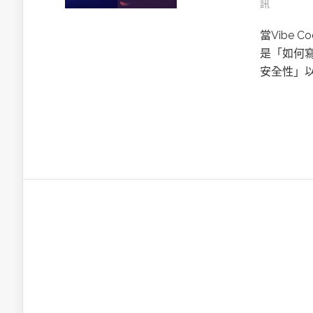
訊
英特爾技術驅
當Vibe 
是「如何
安全性」以
推探OpenAI Codex Micro專屬
制器
以3D感知開
OpenVIN