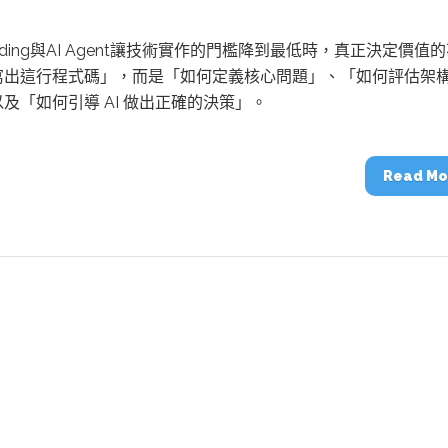
台
動醫療外骨骼解決方案
【活動報導】Intel攜手生態系夥伴分享E
Coding與AI Agent讓技術實作的門檻降到最低時，真正決定價值
人應用部署實戰經驗
寫出這行程式碼」，而是「如何定義核心問題」、「如何評估架
及「如何引導 AI 做出正確的決策」。
Read Mo
控
創客開發板AI加速晶片觀察
TensorFlow vs. PyTorch：AI框架
之戰，誰是最佳選擇？
啟智慧機器人新時代：從深度相機到
O的邊緣智慧革命
AI Agent時代來臨：看邊緣AI如何
器人的關鍵