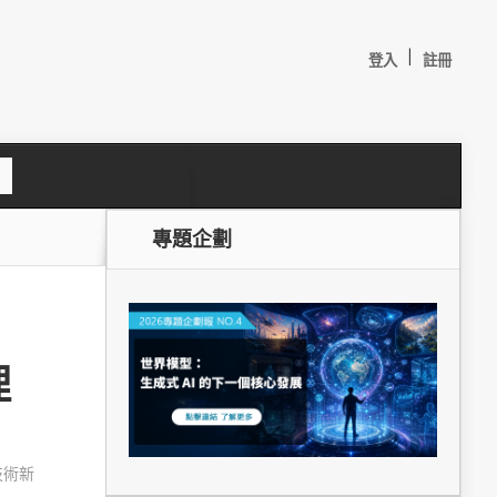
|
登入
註冊
S
e
a
c
專題企劃
h
理
較：
技術新