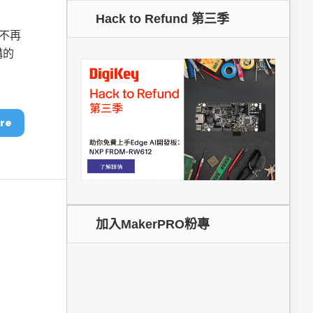
Hack to Refund 第三季
dge AI機器
OpenVINO×ExecuTorch：解鎖英特爾架構AI PC模型
的不再
推論效能新境界
構的
re
加入MakerPRO粉專
成為驅動智慧機
讓生成式AI應用在Intel架構系統本地端高效率運作
的訣竅