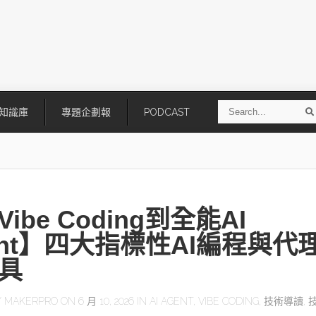
S
知識庫
專題企劃報
PODCAST
e
a
r
r
c
h
ibe Coding到全能AI
ent】四大指標性AI編程與代
具
技
AI走向實體世界 安森美70億美
「公升級」Agentic AI方案比
Y
MAKERPRO
ON 6 月 10, 2026 IN
AI AGENT
,
VIBE CODING
,
技術導讀
,
元收購Synaptics布局邊緣智慧平
Apple、NVIDIA、AMD