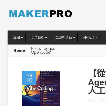
專欄
文章類型
學習與活動
ABOUT
Posts Tagged
Home
OpenCode"
【從V
6 月
10
Ag
人工
台灣搶攻後矽時代半導體關鍵
POSTED B
術