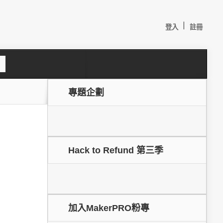
|
登入
註冊
S
e
a
c
專題企劃
h
Hack to Refund 第三季
較：
加入MakerPRO粉專