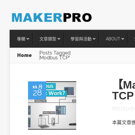
專欄
文章類型
學習與活動
ABOUT
Posts Tagged
Home
Modbus TCP"
【Ma
11 月
28
TCP
POSTED B
台灣搶攻後矽時代半導體關鍵
本篇文章進
術