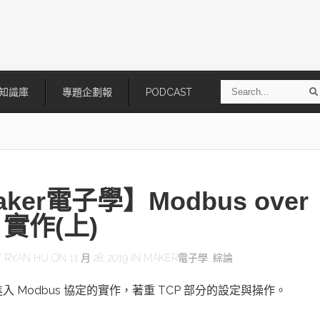
S
知識庫
專題企劃報
PODCAST
e
a
r
r
c
h
ker電子學】Modbus over
 實作(上)
Y
RYAN HU
ON 11 月 28, 2019 IN
MAKER電子學
,
綜論
技
AI走向實體世界 安森美70億美
「公升級」Agentic AI方案比
入 Modbus 協定的實作，著重 TCP 部分的設定與操作。
元收購Synaptics布局邊緣智慧平
Apple、NVIDIA、AMD
台