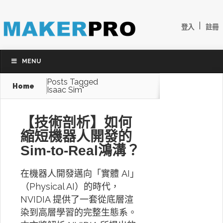
|
登入
註冊
MENU
Posts Tagged
Home
Isaac Sim"
【技術剖析】如何
縮短機器人開發的
Sim-to-Real鴻溝？
在機器人開發邁向「實體 AI」
（Physical AI）的時代，
NVIDIA 提供了一套從底層渲
染到高層學習的完整生態系。