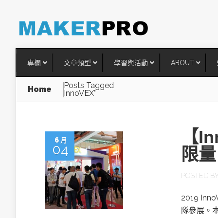
專欄
文章類型
學習與活動
ABOUT
Posts Tagged
Home
InnoVEX"
【I
6 月
04
限量
POSTED B
台灣搶攻後矽時代半導體關鍵
2019 I
術
隊參展。本