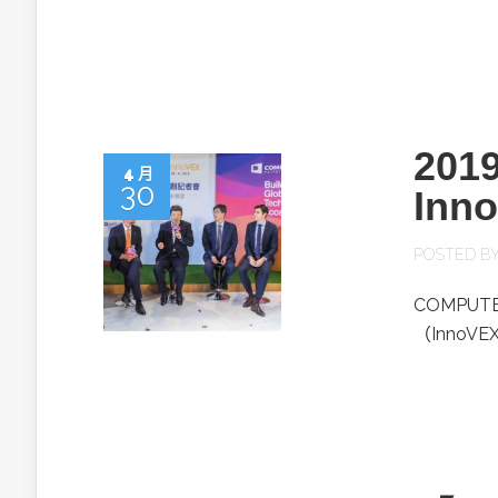
英特爾技術驅
201
4 月
30
In
推探OpenAI Codex Micro專屬
制器
POSTED B
COMPU
以3D感知開
（Inno
OpenVIN