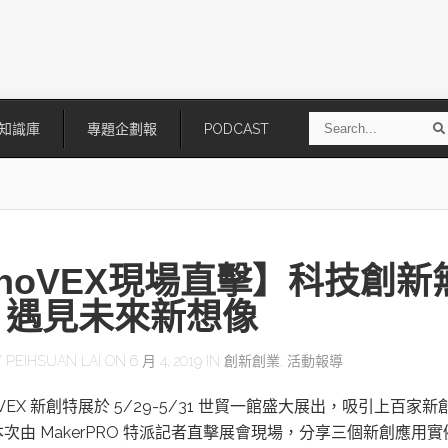
S
知識庫
專題企劃報
PODCAST
e
a
r
r
c
h
nnoVEX現場直擊】科技創新
 遇見未來新想像
Y
PEIHSUAN LAI
ON 6 月 4, 2019 IN
創新創業
,
活動報導
技
AI走向實體世界 安森美70億美
「公升級」Agentic AI方案比
nnoVEX 新創特展於 5/29-5/31 世貿一館盛大展出，吸引上百家新
元收購Synaptics布局邊緣智慧平
Apple、NVIDIA、AMD
台
次由 MakerPRO 特派記者直擊展會現場，分享三個新創應用實