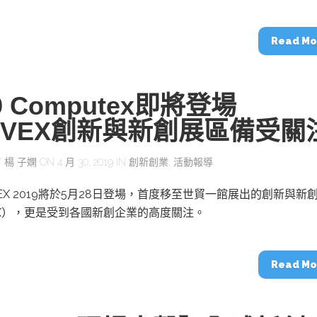
動醫療外骨骼解決方案
【活動報導】Intel攜手生態系夥伴分享E
人應用部署實戰經驗
Read Mo
9 Computex即將登場
noVEX創新與新創展區備受關
控
創客開發板AI加速晶片觀察
TensorFlow vs. PyTorch：AI框架
之戰，誰是最佳選擇？
Y
楊 子嫻
ON 4 月 30, 2019 IN
創新創業
,
活動報導
TEX 2019將於5月28日登場，首度移至世貿一館展出的創新與新
啟智慧機器人新時代：從深度相機到
VEX），更是受到各國新創企業的高度關注。
O的邊緣智慧革命
AI Agent時代來臨：看邊緣AI如何
器人的關鍵
Read Mo