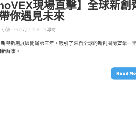
nnoVEX現場直擊】全球新創
帶你遇見未來
Y
小波
ON 6 月 7, 2018 IN
專訪
EX創新與新創展區開辦第三年，吸引了來自全球的新創團隊齊聚一
何新鮮事。
Read Mo