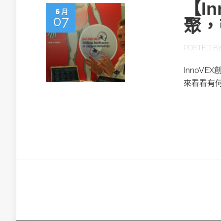
【I
6 月
07
聚，
POSTED B
InnoV
來看看有