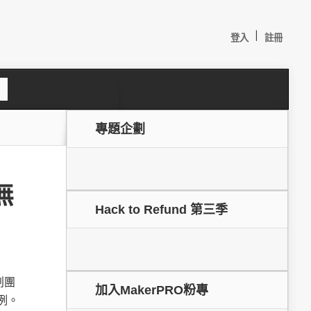
|
登入
註冊
S
e
a
c
專題企劃
h
無
Hack to Refund 第三季
較：
創團
加入MakerPRO粉專
例。