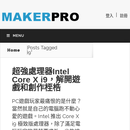
|
登入
註冊
MENU
Posts Tagged
Home
i9"
超強處理器Intel
Core X i9，解開遊
戲和創作桎梏
PC遊戲玩家最痛恨的是什麼？
當然就是自己的電腦跑不動心
愛的遊戲。Intel 推出 Core X
i9 極致版處理器，除了滿足電