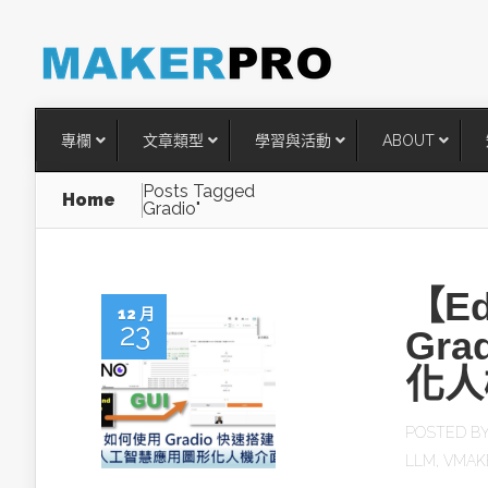
專欄
文章類型
學習與活動
ABOUT
Posts Tagged
Home
Gradio"
【E
12 月
23
Gr
化人
台灣搶攻後矽時代半導體關鍵
POSTED B
術
LLM
,
VMAK