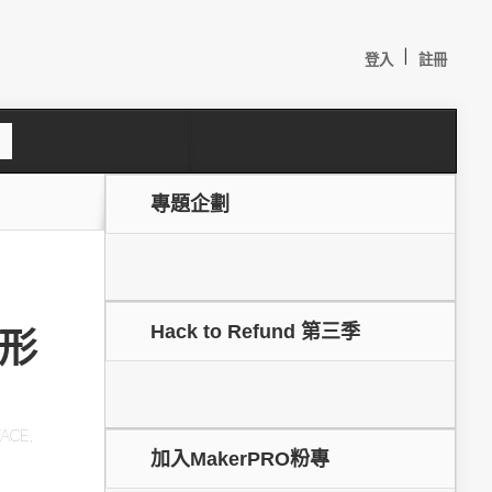
|
登入
註冊
S
e
a
c
專題企劃
h
Hack to Refund 第三季
圖形
較：
FACE
,
加入MakerPRO粉專