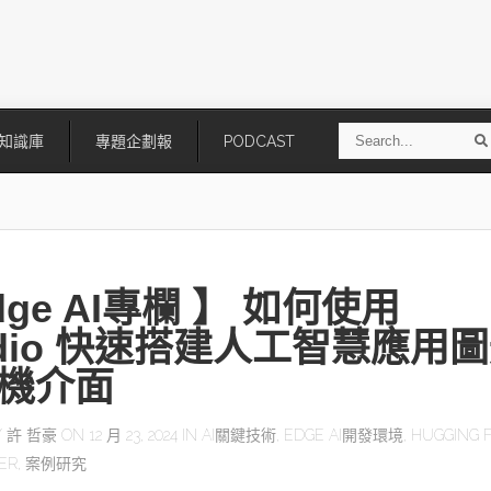
S
知識庫
專題企劃報
PODCAST
e
a
r
r
c
h
dge AI專欄 】 如何使用
adio 快速搭建人工智慧應用
機介面
技
AI走向實體世界 安森美70億美
「公升級」Agentic AI方案比
Y
許 哲豪
ON 12 月 23, 2024 IN
AI關鍵技術
,
EDGE AI開發環境
,
HUGGING 
元收購Synaptics布局邊緣智慧平
Apple、NVIDIA、AMD
ER
,
案例研究
台