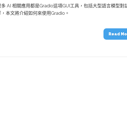
動醫療外骨骼解決方案
【活動報導】Intel攜手生態系夥伴分享E
多 AI 相關應用都是Gradio這項GUI工具，包括大型語言模型對
人應用部署實戰經驗
，本文將介紹如何來使用Gradio。
Read Mo
控
創客開發板AI加速晶片觀察
TensorFlow vs. PyTorch：AI框架
之戰，誰是最佳選擇？
啟智慧機器人新時代：從深度相機到
O的邊緣智慧革命
AI Agent時代來臨：看邊緣AI如何
器人的關鍵