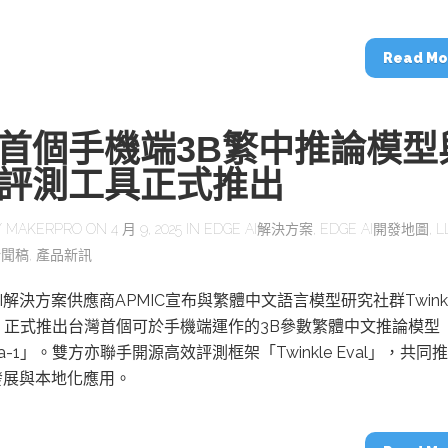
動醫療外骨骼解決方案
【活動報導】Intel攜手生態系夥伴分享E
人應用部署實戰經驗
Read Mo
首個手機端3B繁中推論模型
評測工具正式推出
控
創客開發板AI加速晶片觀察
TensorFlow vs. PyTorch：AI框架
之戰，誰是最佳選擇？
Y
MAKERPRO
ON 4 月 9, 2025 IN
EDGE AI解決方案
,
EDGE AI開發地圖
,
L
新聞稿
,
產品新訊
啟智慧機器人新時代：從深度相機到
I解決方案供應商APMIC宣布與繁體中文語言模型研究社群Twinkle
O的邊緣智慧革命
AI Agent時代來臨：看邊緣AI如何
器人的關鍵
，正式推出台灣首個可於手機端運作的3B參數繁體中文推論模型
sa-1」。雙方亦聯手開源高效評測框架「Twinkle Eval」，共同
發展與本地化應用。