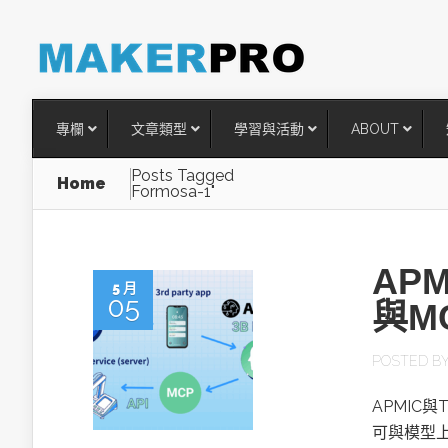
專欄
文章類型
學習與活動
ABOUT
Posts Tagged
Home
Formosa-1"
AP
5 月
05
與M
POSTED B
台灣搶攻後矽時代半導體關鍵
APMIC與
術
可與模型上