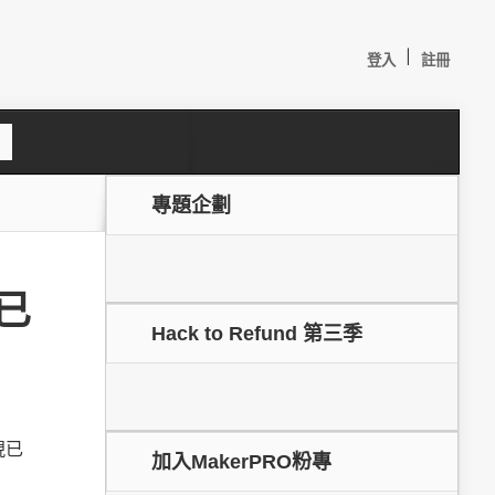
|
登入
註冊
S
e
a
c
專題企劃
h
型已
Hack to Refund 第三季
較：
現已
加入MakerPRO粉專