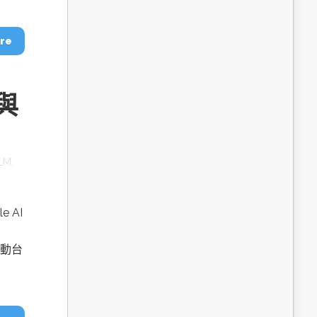
dge AI機器
OpenVINO×ExecuTorch：解鎖英特爾架構AI PC模型
推論效能新境界
re
與
LM
,
 AI
成為驅動智慧機
讓生成式AI應用在Intel架構系統本地端高效率運作
的訣竅
推動台