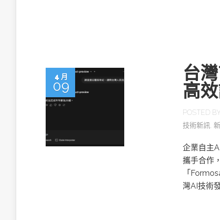
英特爾技術驅
台灣
4 月
09
高效
推探OpenAI Codex Micro專屬
制器
POSTED B
技術新訊
,
以3D感知開
企業自主A
OpenVIN
攜手合作
「Formo
灣AI技術