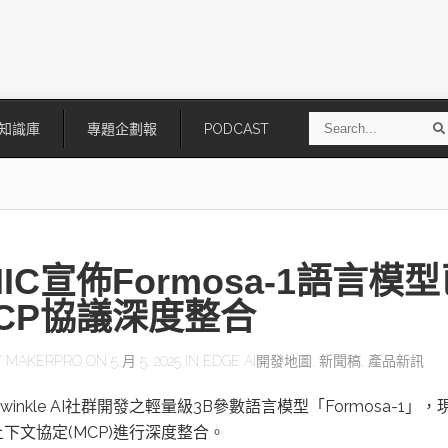
S
知識庫
專題企劃報
PODCAST
e
a
r
r
c
h
MIC宣佈Formosa-1語言模
CP協議深度整合
Y
MAKERPRO
ON 5 月 5, 2025 IN
EDGE AI開發地圖
,
新聞稿
,
產品新訊
技
AI走向實體世界 安森美70億美
「公升級」Agentic AI方案比
Twinkle AI社群開發之輕量級3B參數語言模型「Formosa-1」，
元收購Synaptics布局邊緣智慧平
Apple、NVIDIA、AMD
台
下文協定(MCP)進行深度整合。