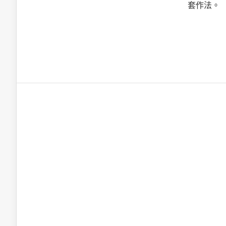
英特爾技術驅
套作法。
推探OpenAI Codex Micro專屬
制器
以3D感知開
OpenVIN