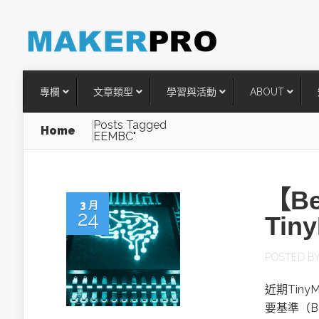
專欄
文章類型
學習與活動
ABOUT
Posts Tagged
Home
EEMBC"
【B
3 月
24
Ti
POSTED B
台灣搶攻後矽時代半導體關鍵
近期Tin
術
要基準（B