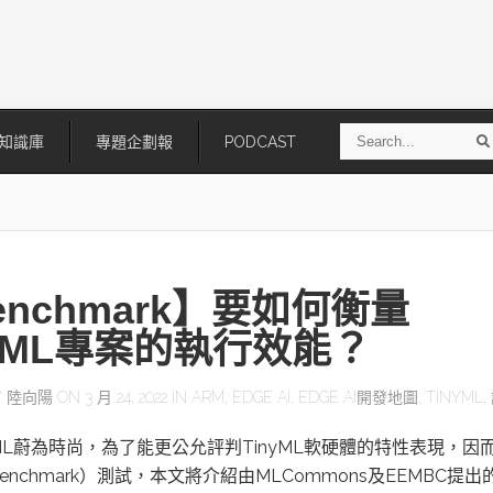
S
知識庫
專題企劃報
PODCAST
e
a
r
r
c
h
enchmark】要如何衡量
nyML專案的執行效能？
Y
陸向陽
ON 3 月 24, 2022 IN
ARM
,
EDGE AI
,
EDGE AI開發地圖
,
TINYML
,
技
AI走向實體世界 安森美70億美
「公升級」Agentic AI方案比
yML蔚為時尚，為了能更公允評判TinyML軟硬體的特性表現，因
元收購Synaptics布局邊緣智慧平
Apple、NVIDIA、AMD
台
enchmark）測試，本文將介紹由MLCommons及EEMBC提出