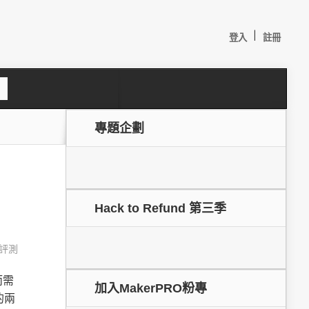
|
登入
註冊
S
e
a
c
專題企劃
h
Hack to Refund 第三季
評測
較：
而需
加入MakerPRO粉專
的兩