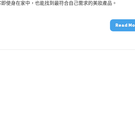
動醫療外骨骼解決方案
【活動報導】Intel攜手生態系夥伴分享E
客即使身在家中，也能找到最符合自己需求的美妝產品。
人應用部署實戰經驗
Read Mo
控
創客開發板AI加速晶片觀察
TensorFlow vs. PyTorch：AI框架
之戰，誰是最佳選擇？
啟智慧機器人新時代：從深度相機到
O的邊緣智慧革命
AI Agent時代來臨：看邊緣AI如何
器人的關鍵