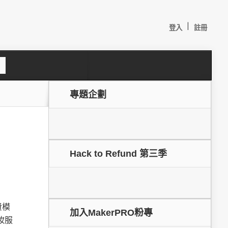
|
登入
註冊
S
e
a
c
專題企劃
h
Hack to Refund 第三季
較：
費模
加入MakerPRO粉專
妝服