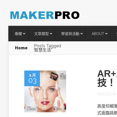
專欄
文章類型
學習與活動
ABOUT
Posts Tagged
Home
智慧生活"
AR
1 月
03
技！
POSTED B
台灣搶攻後矽時代半導體關鍵
高度仰賴
術
式面臨挑