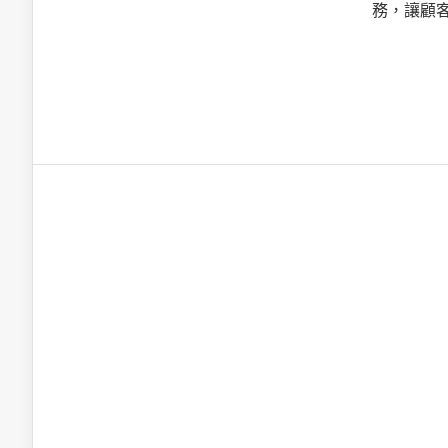
英特爾技術驅
務，讓顧
推探OpenAI Codex Micro專屬
制器
以3D感知開
OpenVIN