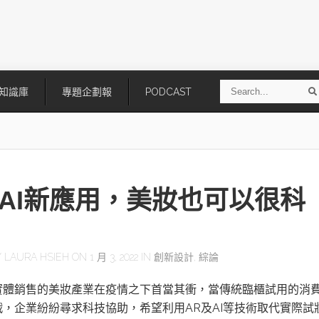
S
知識庫
專題企劃報
PODCAST
e
a
r
r
c
h
+AI新應用，美妝也可以很科
Y
LAURA HSIEH
ON 1 月 3, 2022 IN
創新設計
,
綜論
技
AI走向實體世界 安森美70億美
「公升級」Agentic AI方案比
實體銷售的美妝產業在疫情之下首當其衝，當傳統臨櫃試用的消
元收購Synaptics布局邊緣智慧平
Apple、NVIDIA、AMD
台
戰，企業紛紛尋求科技協助，希望利用AR及AI等技術取代實際試