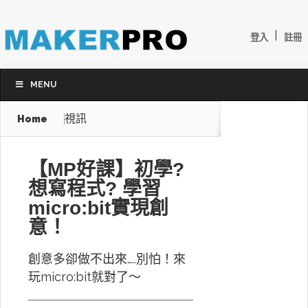
|
登入
註冊
MENU
視訊
Home
【MP好課】初學?
想寫程式? 學習
micro:bit實現創
意！
創意多卻做不出來…..別怕！來
玩micro:bit就對了～