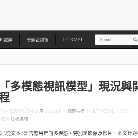
S
知識庫
專題企劃報
PODCAST
e
a
r
r
c
h
「多模態視訊模型」現況與
程
Y
MAKERPRO
ON 12 月 2, 2024 IN
AI關鍵技術
,
MULTIMODAL
,
VISION
MER
,
技術導讀
技
AI走向實體世界 安森美70億美
「公升級」Agentic AI方案比
元收購Synaptics布局邊緣智慧平
Apple、NVIDIA、AMD
台
生成已從文本/語言應用走向多模態，特別是影像及影片，本文針對