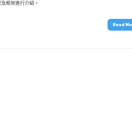
動醫療外骨骼解決方案
【活動報導】Intel攜手生態系夥伴分享E
型及框架進行介紹。
人應用部署實戰經驗
Read Mo
控
創客開發板AI加速晶片觀察
TensorFlow vs. PyTorch：AI框架
之戰，誰是最佳選擇？
啟智慧機器人新時代：從深度相機到
O的邊緣智慧革命
AI Agent時代來臨：看邊緣AI如何
器人的關鍵