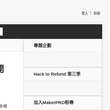
|
登入
註冊
S
e
a
c
專題企劃
h
開
Hack to Refund 第三季
較：
加入MakerPRO粉專
多模