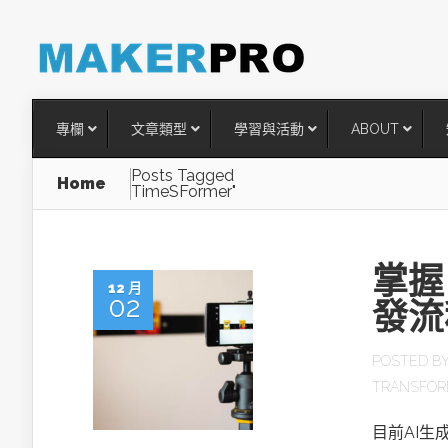
專欄
文章類型
學習與活動
ABOUT
Posts Tagged
Home
TimeSFormer"
掌握
12 月
02
發流
POSTED B
TRANSFOR
台灣搶攻後矽時代半導體關鍵
術
目前AI