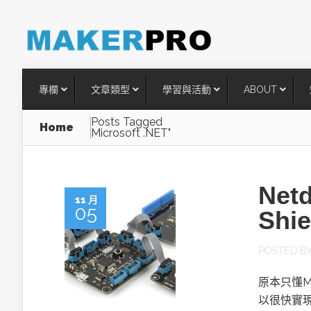
專欄
文章類型
學習與活動
ABOUT
Posts Tagged
Home
Microsoft .NET"
Net
11 月
05
Shie
POSTED B
台灣搶攻後矽時代半導體關鍵
原本只懂Mic
術
以很快實現對