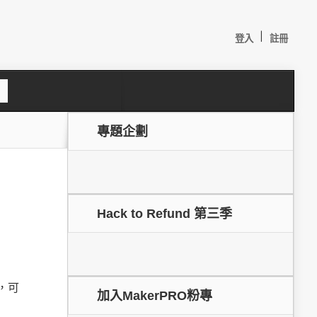
|
登入
註冊
S
e
a
c
專題企劃
h
Hack to Refund 第三季
較：
o，可
加入MakerPRO粉專