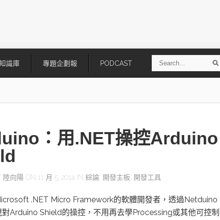
S
知識庫
專題企劃報
PODCAST
e
a
r
r
c
h
duino：用.NET操控Arduino
ld
Y
陸向陽
ON 11 月 5, 2014 IN
綜論
,
開發主板
,
開發工具
技
AI走向實體世界 安森美70億美
「公升級」Agentic AI方案比
rosoft .NET Micro Framework的軟體開發者，透過Netduin
元收購Synaptics布局邊緣智慧平
Apple、NVIDIA、AMD
台
Arduino Shield的操控，不用再去學Processing或其他可控制