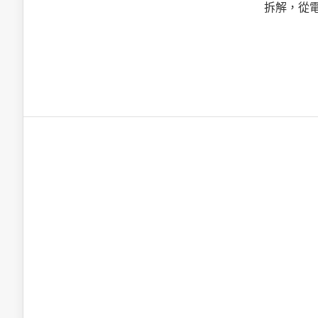
英特爾技術驅
拆解，從電
推探OpenAI Codex Micro專屬
制器
以3D感知開
OpenVIN