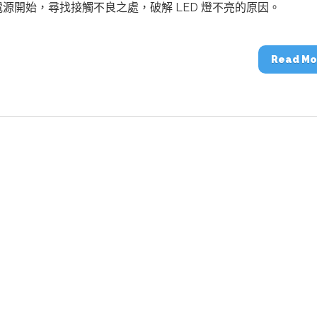
動醫療外骨骼解決方案
【活動報導】Intel攜手生態系夥伴分享E
源開始，尋找接觸不良之處，破解 LED 燈不亮的原因。
人應用部署實戰經驗
Read Mo
控
創客開發板AI加速晶片觀察
TensorFlow vs. PyTorch：AI框架
之戰，誰是最佳選擇？
啟智慧機器人新時代：從深度相機到
O的邊緣智慧革命
AI Agent時代來臨：看邊緣AI如何
器人的關鍵