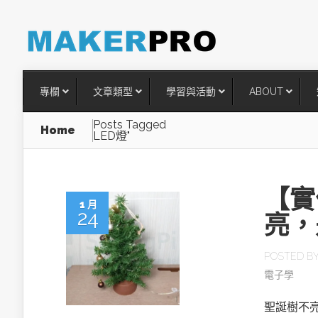
專欄
文章類型
學習與活動
ABOUT
Posts Tagged
Home
LED燈"
【實
1 月
24
亮，
POSTED B
電子學
台灣搶攻後矽時代半導體關鍵
術
聖誕樹不