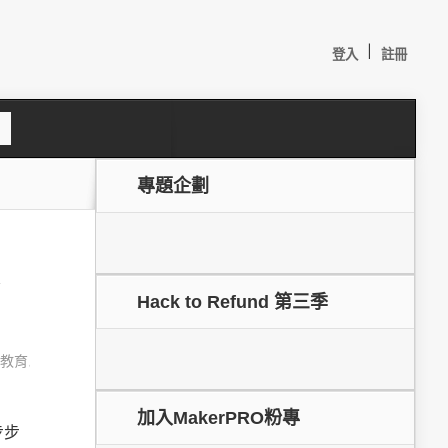
|
登入
註冊
S
e
a
c
專題企劃
h
Hack to Refund 第三季
教育
,
較：
加入MakerPRO粉專
步步