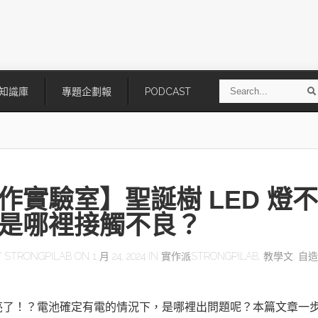
S
知識庫
專題企劃報
PODCAST
e
a
r
r
c
h
作實驗室】聖誕樹 LED 燈不
是哪裡接觸不良？
Y
STRONGPILAB
ON 1 月 24, 2024 IN
實作派STRONGPILAB
,
教學文
,
自造
技
AI走向實體世界 安森美70億美
「公升級」Agentic AI方案比
元收購Synaptics布局邊緣智慧平
Apple、NVIDIA、AMD
台
亮了！？電池確定有電的情況下，是哪裡出問題呢？本篇文章一