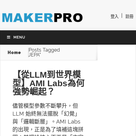
|
登入
註冊
MENU
Posts Tagged
Home
JEPA"
【從LLM到世界模
型】AMI Labs為何
強勢崛起？
儘管模型參數不斷攀升，但
LLM 始終無法擺脫「幻覺」
與「邏輯斷層」。AMI Labs
的出現，正是為了填補這塊拼